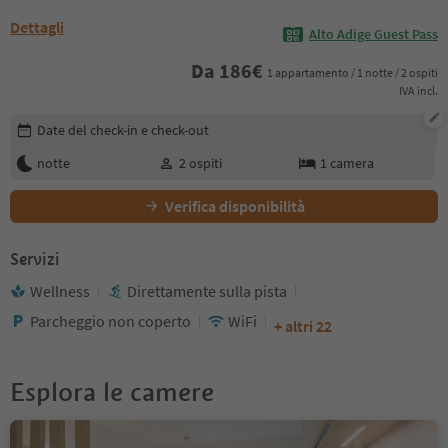
Dettagli
Alto Adige Guest Pass
Da
186
€
1 appartamento / 1 notte / 2 ospiti
IVA incl.
Modifica i dettagli della prenotazione
Date del check-in e check-out
notte
2
ospiti
1
camera
Verifica disponibilità
Servizi
Wellness
Direttamente sulla pista
Parcheggio non coperto
WiFi
+ altri 22
Esplora le camere