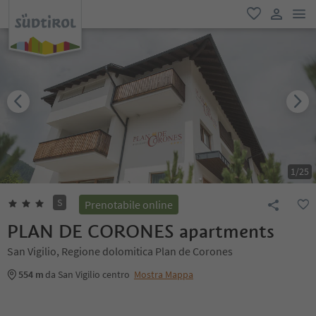
men
favoriti
user lin
1
/
25
S
Prenotabile online
PLAN DE CORONES apartments
San Vigilio, Regione dolomitica Plan de Corones
554 m
da San Vigilio centro
Mostra Mappa