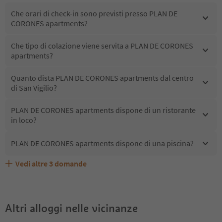
Che orari di check-in sono previsti presso PLAN DE
CORONES apartments?
Che tipo di colazione viene servita a PLAN DE CORONES
apartments?
Quanto dista PLAN DE CORONES apartments dal centro
di San Vigilio?
PLAN DE CORONES apartments dispone di un ristorante
in loco?
PLAN DE CORONES apartments dispone di una piscina?
Vedi altre
3
domande
PLAN DE CORONES apartments accetta animali
Quali servizi/attività sono disponibili presso PLAN DE
Gli ospiti di PLAN DE CORONES apartments ricevono
domestici?
CORONES apartments?
l'Alto Adige Guest Pass?
Altri alloggi nelle vicinanze