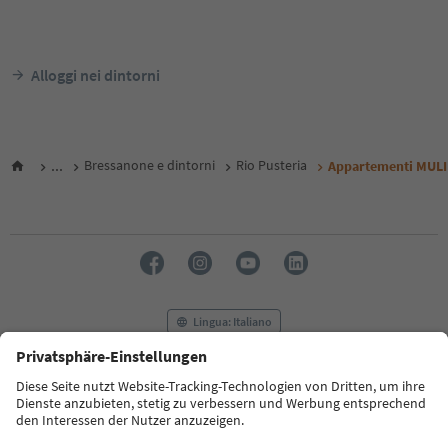
Alloggi nei dintorni
...
Bressanone e dintorni
Rio Pusteria
Appartementi MUL
Lingua: Italiano
FAQ
Contatti
Press
MICE
Privacy Policy
Termini e condizioni
Crediti
Cookie Policy
Film commission
Chi siamo
Dichiarazione di accessibilità