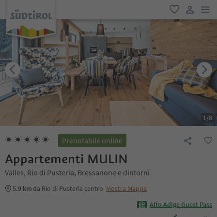
men
favoriti
user lin
1
/
8
Prenotabile online
Appartementi MULIN
Valles, Rio di Pusteria, Bressanone e dintorni
5.9 km
da Rio di Pusteria centro
Mostra Mappa
Alto Adige Guest Pass