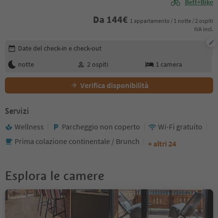
Bett+Bike
Da
144
€
1 appartamento / 1 notte / 2 ospiti
IVA incl.
Modifica i dettagli della prenotazione
Date del check-in e check-out
notte
2
ospiti
1
camera
Verifica disponibilità
Servizi
Wellness
Parcheggio non coperto
Wi-Fi gratuito
Prima colazione continentale / Brunch
+ altri 24
Esplora le camere