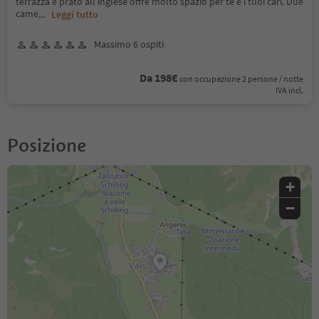
terrazza e prato all’inglese offre molto spazio per te e i tuoi cari. Due
came
...
Leggi tutto
Massimo 6 ospiti
Da 198€
con occupazione 2 persone / notte
IVA incl.
Posizione
+
−