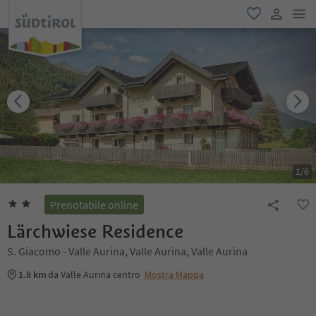
men
favoriti
user lin
1
/
6
Prenotabile online
Lärchwiese Residence
S. Giacomo - Valle Aurina, Valle Aurina, Valle Aurina
1.8 km
da Valle Aurina centro
Mostra Mappa