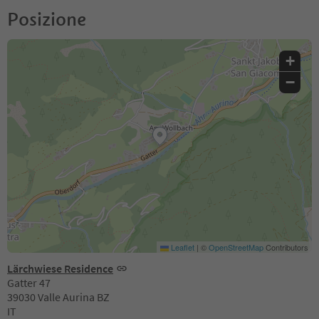
Posizione
+
−
Leaflet
|
©
OpenStreetMap
Contributors
Lärchwiese Residence
Gatter 47
39030 Valle Aurina BZ
IT