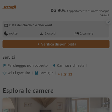
Dettagli
Da
90
€
1 appartamento / 1 notte / 2 ospiti
IVA incl.
Modifica i dettagli della prenotazione
Date del check-in e check-out
notte
2
ospiti
1
camera
Verifica disponibilità
Servizi
Parcheggio non coperto
Cani su richiesta
Wi-Fi gratuito
Famiglie
+ altri 12
Esplora le camere