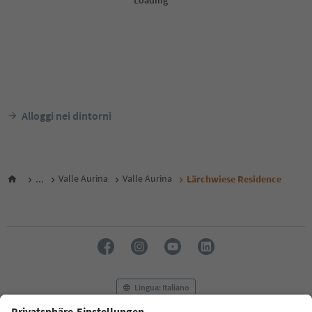
Alloggi nei dintorni
...
Valle Aurina
Valle Aurina
Lärchwiese Residence
Lingua: Italiano