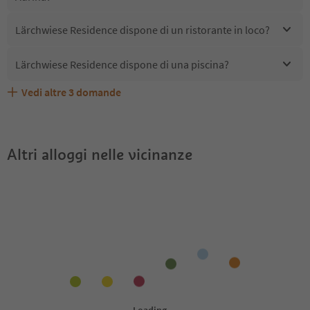
Lärchwiese Residence dispone di un ristorante in loco?
Lärchwiese Residence dispone di una piscina?
Vedi altre
3
domande
Quali servizi/attività sono disponibili presso Lärchwiese
Gli ospiti di Lärchwiese Residence ricevono l'Alto Adige
Lärchwiese Residence accetta animali domestici?
Residence?
Guest Pass?
Altri alloggi nelle vicinanze