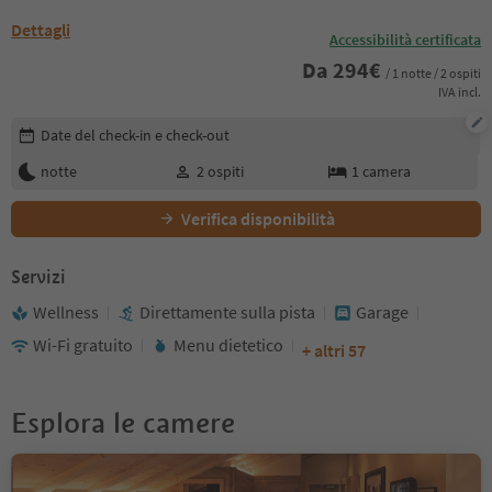
Dettagli
Accessibilità certificata
Da
294
€
/ 1 notte / 2 ospiti
IVA incl.
Modifica i dettagli della prenotazione
Date del check-in e check-out
notte
2
ospiti
1
camera
Verifica disponibilità
Servizi
Wellness
Direttamente sulla pista
Garage
Wi-Fi gratuito
Menu dietetico
+ altri 57
Esplora le camere