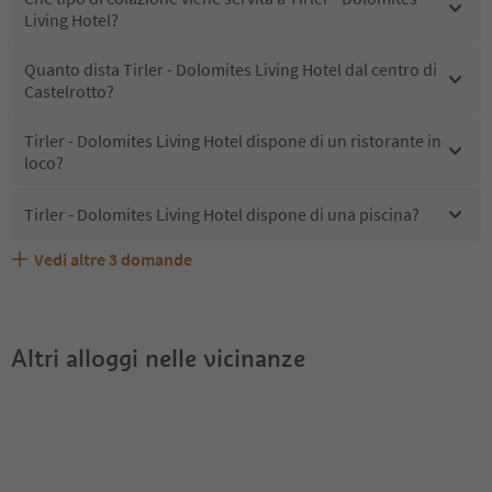
Living Hotel?
Quanto dista Tirler - Dolomites Living Hotel dal centro di
Castelrotto?
Tirler - Dolomites Living Hotel dispone di un ristorante in
loco?
Tirler - Dolomites Living Hotel dispone di una piscina?
Vedi altre
3
domande
Quali servizi/attività sono disponibili presso Tirler -
Gli ospiti di Tirler - Dolomites Living Hotel ricevono l'Alto
Tirler - Dolomites Living Hotel accetta animali domestici?
Dolomites Living Hotel?
Adige Guest Pass?
Altri alloggi nelle vicinanze