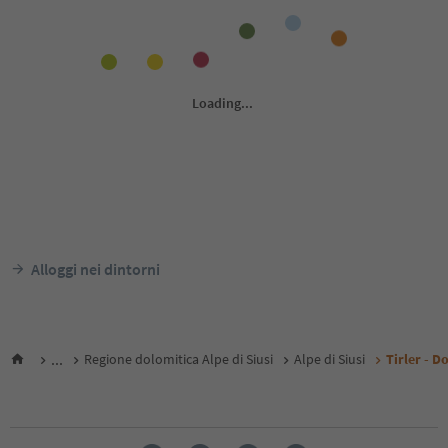
Alloggi nei dintorni
...
Regione dolomitica Alpe di Siusi
Alpe di Siusi
Tirler - D