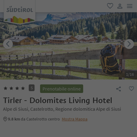
men
favoriti
user lin
1
/
16
S
Prenotabile online
Tirler - Dolomites Living Hotel
Alpe di Siusi, Castelrotto, Regione dolomitica Alpe di Siusi
9.8 km
da Castelrotto centro
Mostra Mappa