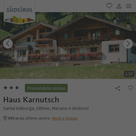
men
favoriti
user lin
1
/
27
Prenotabile online
Haus Karnutsch
Santa Valburga, Ultimo, Merano e dintorni
999 m
da Ultimo centro
Mostra Mappa