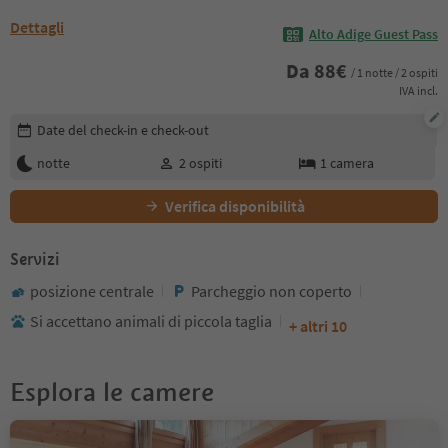
Dettagli
Alto Adige Guest Pass
Da
88
€
/ 1 notte / 2 ospiti
IVA incl.
Modifica i dettagli della prenotazione
Date del check-in e check-out
notte
2
ospiti
1
camera
Verifica disponibilità
Servizi
posizione centrale
Parcheggio non coperto
Si accettano animali di piccola taglia
+ altri 10
Esplora le camere