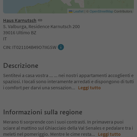
Leaflet
|
©
OpenStreetMap
Contributors
Haus Karnutsch
S. Valburga, Residence Karnutsch 200
39016 Ultimo BZ
IT
CIN: IT021104B49O7IIGSW
Descrizione
Sentitevi a casa vostra ... ... nei nostri appartamenti accoglienti e
spaziosi. I locali sono interamente arredati e dispongono di tutti
i comfort per darvi una sensazion
...
Leggi tutto
Informazioni sulla regione
Merano ti sorprende con i suoi contrasti. In primavera puoi
sciare al mattino sul Ghiacciaio della Val Senales e pedalare tra i
meleti nel pomeriggio. Mentre le cime resta
...
Leggi tutto