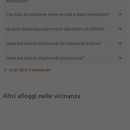
Karnutsch?
Che tipo di colazione viene servita a Haus Karnutsch?
Quanto dista Haus Karnutsch dal centro di Ultimo?
Haus Karnutsch dispone di un ristorante in loco?
Haus Karnutsch dispone di una piscina?
Vedi altre
3
domande
Quali servizi/attività sono disponibili presso Haus
Gli ospiti di Haus Karnutsch ricevono l'Alto Adige Guest
Haus Karnutsch accetta animali domestici?
Karnutsch?
Pass?
Altri alloggi nelle vicinanze