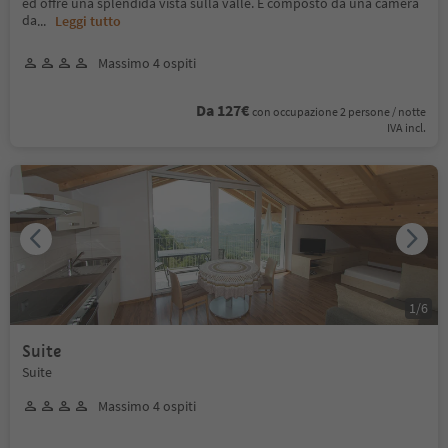
ed offre una splendida vista sulla valle. È composto da una camera
da
...
Leggi tutto
Massimo 4 ospiti
Da 127€
con occupazione 2 persone / notte
IVA incl.
1
/
6
Suite
Suite
Massimo 4 ospiti