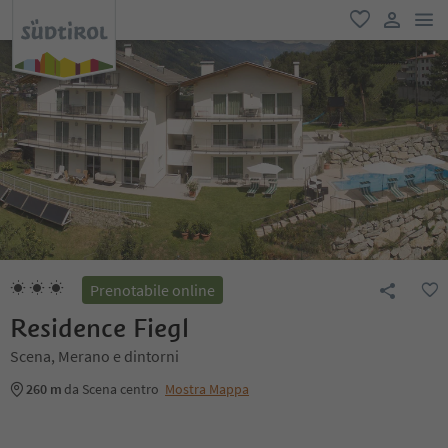
men
favoriti
user lin
Prenotabile online
Residence Fiegl
Scena, Merano e dintorni
260 m
da Scena centro
Mostra Mappa