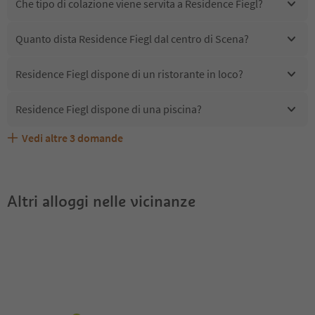
Che tipo di colazione viene servita a Residence Fiegl?
Quanto dista Residence Fiegl dal centro di Scena?
Residence Fiegl dispone di un ristorante in loco?
Residence Fiegl dispone di una piscina?
Vedi altre
3
domande
Quali servizi/attività sono disponibili presso Residence
Gli ospiti di Residence Fiegl ricevono l'Alto Adige Guest
Residence Fiegl accetta animali domestici?
Fiegl?
Pass?
Altri alloggi nelle vicinanze