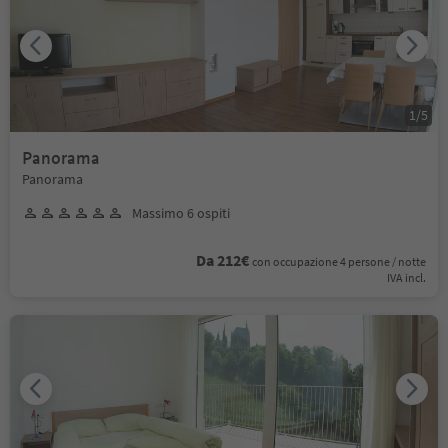
1
/
5
Panorama
Panorama
Massimo 6 ospiti
Da 212€
con occupazione 4 persone / notte
IVA incl.