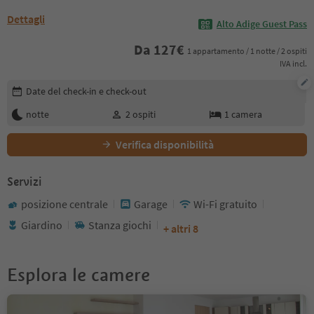
Dettagli
Alto Adige Guest Pass
Da
127
€
1 appartamento / 1 notte / 2 ospiti
IVA incl.
Modifica i dettagli della prenotazione
Date del check-in e check-out
notte
2
ospiti
1
camera
Verifica disponibilità
Servizi
posizione centrale
Garage
Wi-Fi gratuito
Giardino
Stanza giochi
+ altri 8
Esplora le camere