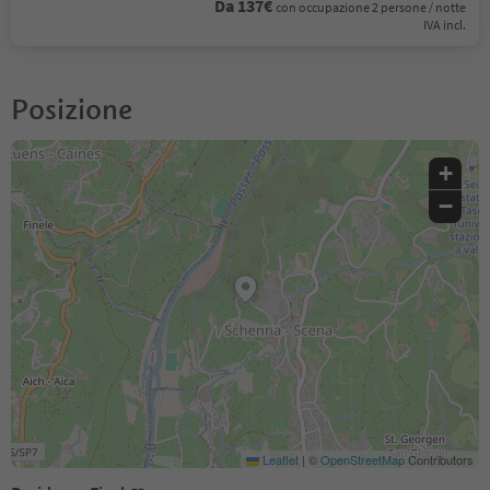
Da 137€
con occupazione 2 persone / notte
IVA incl.
Posizione
+
−
Leaflet
|
©
OpenStreetMap
Contributors