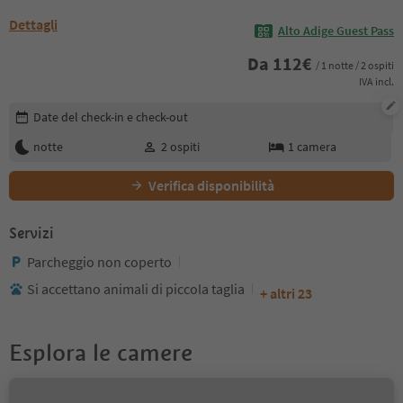
Dettagli
Alto Adige Guest Pass
Da
112
€
/ 1 notte / 2 ospiti
IVA incl.
Modifica i dettagli della prenotazione
Date del check-in e check-out
notte
2
ospiti
1
camera
Verifica disponibilità
Servizi
Parcheggio non coperto
Si accettano animali di piccola taglia
+ altri 23
Esplora le camere