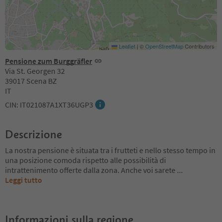
Leaflet
|
©
OpenStreetMap
Contributors
Pensione zum Burggräfler
Via St. Georgen 32
39017 Scena BZ
IT
CIN: IT021087A1XT36UGP3
Descrizione
La nostra pensione è situata tra i frutteti e nello stesso tempo in
una posizione comoda rispetto alle possibilità di
intrattenimento offerte dalla zona. Anche voi sarete
...
Leggi tutto
Informazioni sulla regione