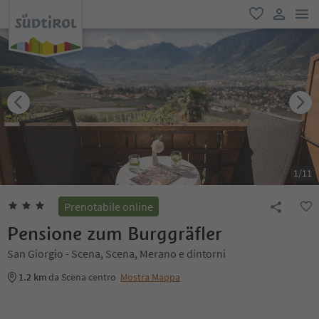
men
favoriti
user lin
1
/
11
Prenotabile online
Pensione zum Burggräfler
San Giorgio - Scena, Scena, Merano e dintorni
1.2 km
da Scena centro
Mostra Mappa