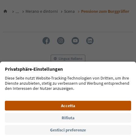
...
Merano e dintorni
Scena
Pensione zum Burggräfler
Lingua: Italiano
FAQ
Contatti
Press
MICE
Privacy Policy
Termini e condizioni
Crediti
Cookie Policy
Film commission
Chi siamo
Dichiarazione di accessibilità
Alto Adige B2B
© 2026 IDM Südtirol