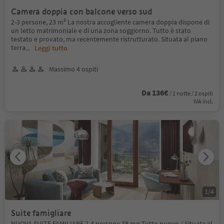
Camera doppia con balcone verso sud
2-3 persone, 23 m² La nostra accogliente camera doppia dispone di
un letto matrimoniale e di una zona soggiorno. Tutto è stato
testato e provato, ma recentemente ristrutturato. Situata al piano
terra
...
Leggi tutto
Massimo 4 ospiti
Da 136€
/ 1 notte / 2 ospiti
IVA incl.
1
/
4
Suite famigliare
NUOVA SUITE FAMILIARE 2-4 persone 38 mq Tutto nuovo / Situata al