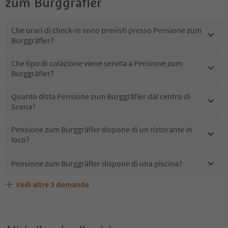
zum Burggräfler
Che orari di check-in sono previsti presso Pensione zum
Burggräfler?
Che tipo di colazione viene servita a Pensione zum
Burggräfler?
Quanto dista Pensione zum Burggräfler dal centro di
Scena?
Pensione zum Burggräfler dispone di un ristorante in
loco?
Pensione zum Burggräfler dispone di una piscina?
Vedi altre
3
domande
Quali servizi/attività sono disponibili presso Pensione
Gli ospiti di Pensione zum Burggräfler ricevono l'Alto
Pensione zum Burggräfler accetta animali domestici?
zum Burggräfler?
Adige Guest Pass?