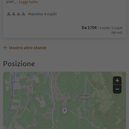
pian
...
Leggi tutto
Massimo 4 ospiti
Da 170€
/ 1 notte / 2 ospiti
IVA incl.
Mostra altre stanze
Posizione
+
−