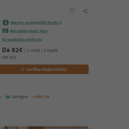
Marchio sostenibilità livello 2
Alto Adige Guest Pass
Accessibilità certificata
Da
82
€
/ 1 notte / 2 ospiti
IVA incl.
Verifica disponibilità
o
Famiglie
+ altri 19