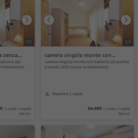
1
/
2
1
/
2
e senza
camera singola monte con
balcone
balcone (da
camera singola monte con balcone (da partire
arrredamento)
a marzo 2015 nuovo arredamento)
Massimo 1 ospiti
6€
Da 69€
/ 1 notte / 1 ospite
/ 1 notte / 1 ospite
IVA incl.
IVA incl.