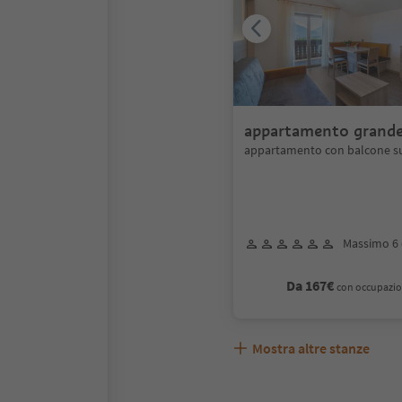
appartamento grande
balcone sud
appartamento con balcone s
Massimo 6 
Da 167€
con occupazio
Mostra altre stanze