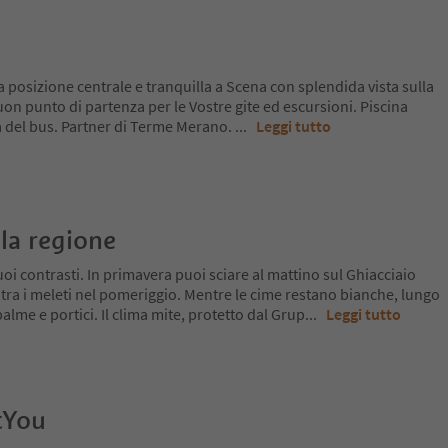
a posizione centrale e tranquilla a Scena con splendida vista sulla
Buon punto di partenza per le Vostre gite ed escursioni. Piscina
a del bus. Partner di Terme Merano.
...
Leggi tutto
la regione
oi contrasti. In primavera puoi sciare al mattino sul Ghiacciaio
 tra i meleti nel pomeriggio. Mentre le cime restano bianche, lungo
a palme e portici. Il clima mite, protetto dal Grup
...
Leggi tutto
tYou