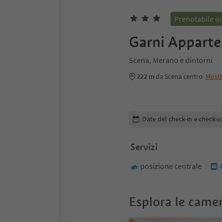
Prenotabile o
Garni Appart
Scena, Merano e dintorni
222 m
da Scena centro
Most
Modifica i dettagli della pr
Date del check-in e check-o
Servizi
posizione centrale
Esplora le came