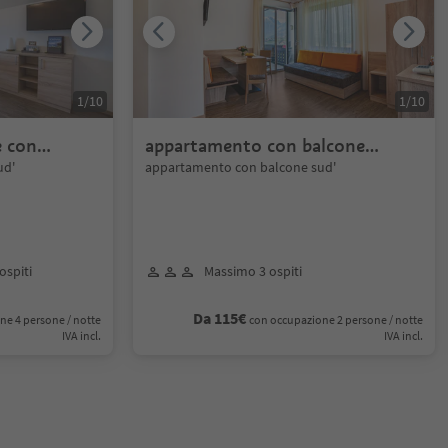
1
/
10
1
/
10
 con
appartamento con balcone
sudovest
ud'
appartamento con balcone sud'
ospiti
Massimo 3 ospiti
Da 115€
ne 4 persone / notte
con occupazione 2 persone / notte
IVA incl.
IVA incl.