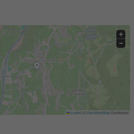
+
−
Leaflet
|
©
OpenStreetMap
Contributors