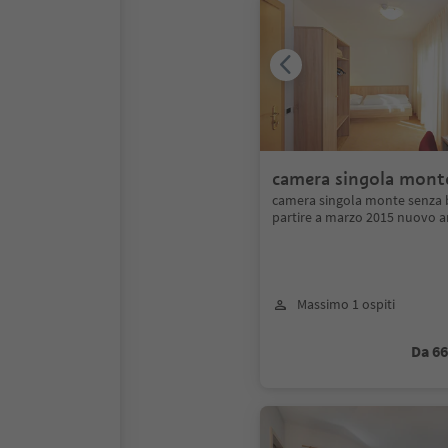
camera singola mont
balcone
camera singola monte senza 
partire a marzo 2015 nuovo 
Massimo 1 ospiti
Da 6