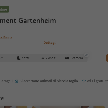
nline
ement Gartenheim
ra Mappa
Dettagli
enotazione
ut
notte
2
ospiti
1
camera
Garage
Si accettano animali di piccola taglia
Wi-Fi gratuit
re