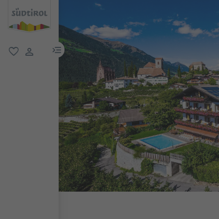
menu link
favoriti
user link