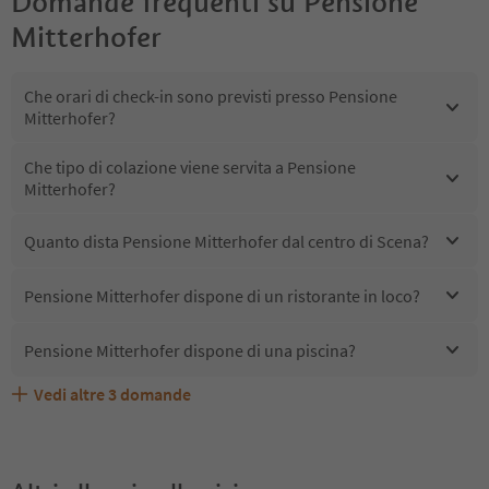
Domande frequenti su
Pensione
Mitterhofer
Che orari di check-in sono previsti presso Pensione
Mitterhofer?
Che tipo di colazione viene servita a Pensione
Mitterhofer?
Quanto dista Pensione Mitterhofer dal centro di Scena?
Pensione Mitterhofer dispone di un ristorante in loco?
Pensione Mitterhofer dispone di una piscina?
Vedi altre
3
domande
Quali servizi/attività sono disponibili presso Pensione
Gli ospiti di Pensione Mitterhofer ricevono l'Alto Adige
Pensione Mitterhofer accetta animali domestici?
Mitterhofer?
Guest Pass?