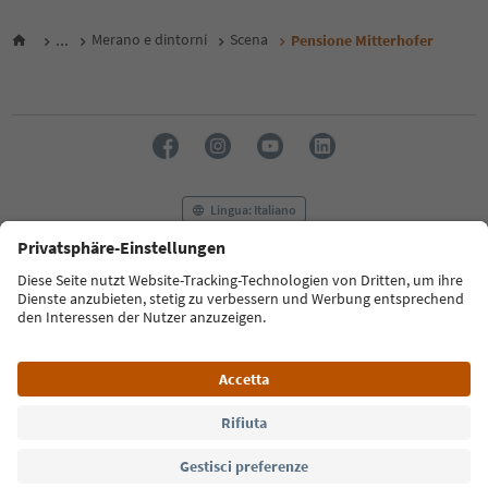
...
Merano e dintorni
Scena
Pensione Mitterhofer
Lingua: Italiano
FAQ
Contatti
Press
MICE
Privacy Policy
Termini e condizioni
Crediti
Cookie Policy
Film commission
Chi siamo
Dichiarazione di accessibilità
Alto Adige B2B
© 2026 IDM Südtirol