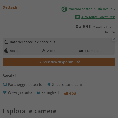
Dettagli
Marchio sostenibilità livello 2
Alto Adige Guest Pass
Da
84
€
/ 1 notte / 2 ospiti
IVA incl.
Modifica i dettagli della prenotazione
Date del check-in e check-out
notte
2
ospiti
1
camera
Verifica disponibilità
Servizi
Parcheggio coperto
Si accettano cani
Wi-Fi gratuito
Famiglie
+ altri 28
Esplora le camere