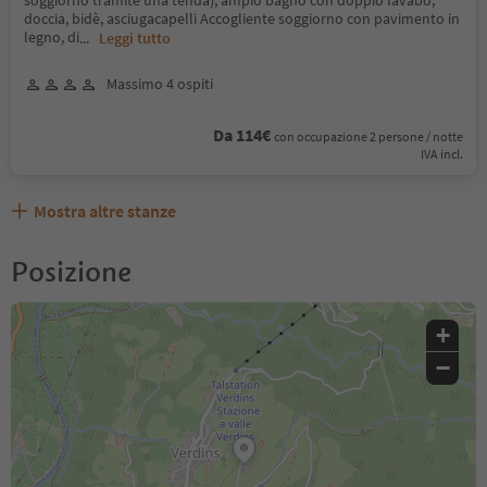
soggiorno tramite una tenda), ampio bagno con doppio lavabo,
doccia, bidè, asciugacapelli Accogliente soggiorno con pavimento in
legno, di
...
Leggi tutto
Massimo 4 ospiti
Da 114€
con occupazione 2 persone / notte
IVA incl.
Mostra altre stanze
Posizione
+
−