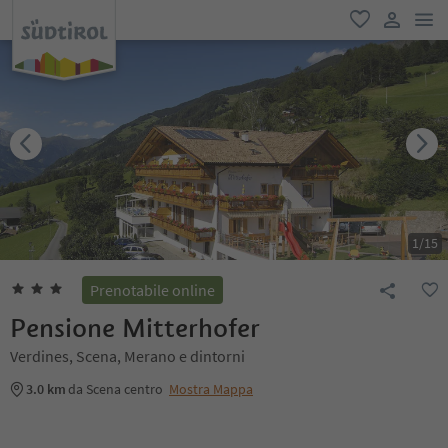
men
favoriti
user lin
1
/
15
Prenotabile online
Pensione Mitterhofer
Verdines, Scena, Merano e dintorni
3.0 km
da Scena centro
Mostra Mappa