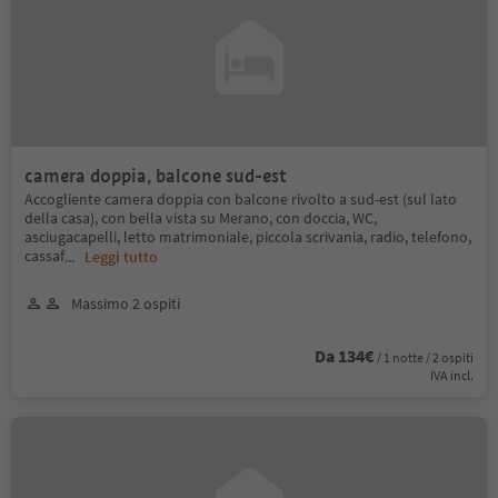
camera doppia, balcone sud-est
Accogliente camera doppia con balcone rivolto a sud-est (sul lato
della casa), con bella vista su Merano, con doccia, WC,
asciugacapelli, letto matrimoniale, piccola scrivania, radio, telefono,
cassaf
...
Leggi tutto
Massimo 2 ospiti
Da 134€
/ 1 notte / 2 ospiti
IVA incl.