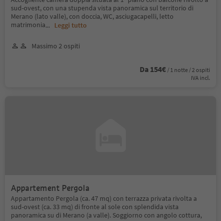
sud-ovest, con una stupenda vista panoramica sul territorio di
Merano (lato valle), con doccia, WC, asciugacapelli, letto
matrimonia
...
Leggi tutto
Massimo 2 ospiti
Da 154€
/ 1 notte / 2 ospiti
IVA incl.
Appartement Pergola
Appartamento Pergola (ca. 47 mq) con terrazza privata rivolta a
sud-ovest (ca. 33 mq) di fronte al sole con splendida vista
panoramica su di Merano (a valle). Soggiorno con angolo cottura,