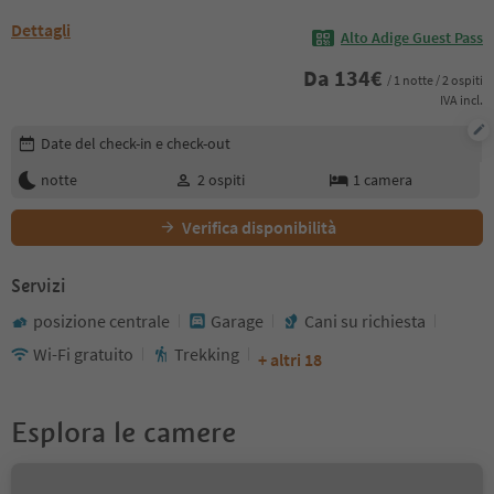
Dettagli
Alto Adige Guest Pass
Da
134
€
/ 1 notte / 2 ospiti
IVA incl.
Modifica i dettagli della prenotazione
Date del check-in e check-out
notte
2
ospiti
1
camera
Verifica disponibilità
Servizi
posizione centrale
Garage
Cani su richiesta
Wi-Fi gratuito
Trekking
+ altri 18
Esplora le camere