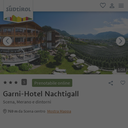
men
favoriti
user lin
1
/
28
S
Prenotabile online
Garni-Hotel Nachtigall
Scena, Merano e dintorni
769 m
da Scena centro
Mostra Mappa