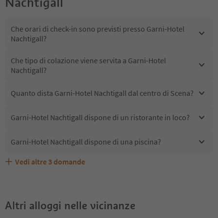
Nachtigall
Che orari di check-in sono previsti presso Garni-Hotel
Nachtigall?
Che tipo di colazione viene servita a Garni-Hotel
Nachtigall?
Quanto dista Garni-Hotel Nachtigall dal centro di Scena?
Garni-Hotel Nachtigall dispone di un ristorante in loco?
Garni-Hotel Nachtigall dispone di una piscina?
Vedi altre
3
domande
Quali servizi/attività sono disponibili presso Garni-Hotel
Gli ospiti di Garni-Hotel Nachtigall ricevono l'Alto Adige
Garni-Hotel Nachtigall accetta animali domestici?
Nachtigall?
Guest Pass?
Altri alloggi nelle vicinanze