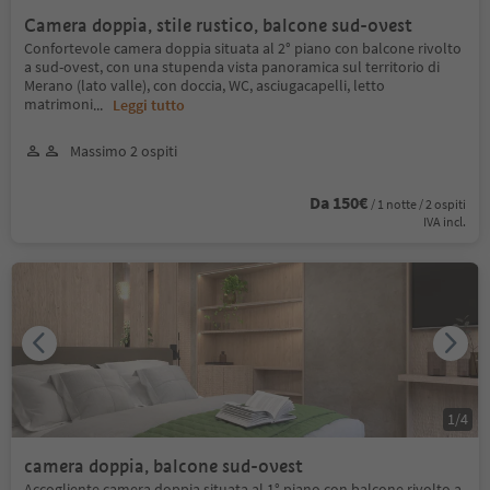
Camera doppia, stile rustico, balcone sud-ovest
Confortevole camera doppia situata al 2° piano con balcone rivolto
a sud-ovest, con una stupenda vista panoramica sul territorio di
Merano (lato valle), con doccia, WC, asciugacapelli, letto
matrimoni
...
Leggi tutto
Massimo 2 ospiti
Da 150€
/ 1 notte / 2 ospiti
IVA incl.
1
/
4
camera doppia, balcone sud-ovest
Accogliente camera doppia situata al 1° piano con balcone rivolto a