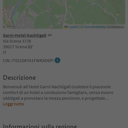
Leaflet
|
©
OpenStreetMap
Contributors
Garni-Hotel Nachtigall
Via Scena 37/B
39017 Scena BZ
IT
CIN: IT021087A1FWKXD6PI
Descrizione
Benvenuti all’Hotel Garni Nachtigall Godetevi il piacevole
comfort di un hotel a conduzione famigliare, senza essere
obbligati a prenotare la mezza pensione, e progettate
...
Leggi tutto
Informazioni sulla regione