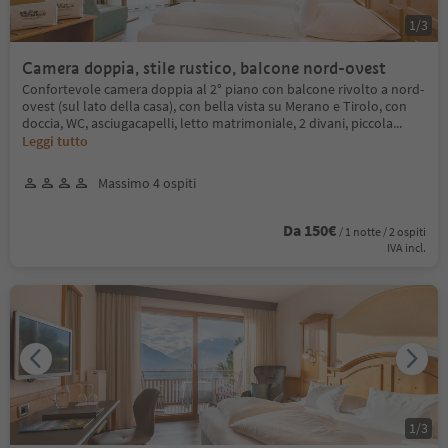
1
/
3
Camera doppia, stile rustico, balcone nord-ovest
Confortevole camera doppia al 2° piano con balcone rivolto a nord-
ovest (sul lato della casa), con bella vista su Merano e Tirolo, con
doccia, WC, asciugacapelli, letto matrimoniale, 2 divani, piccola
...
Leggi tutto
Massimo 4 ospiti
Da 150€
/ 1 notte / 2 ospiti
IVA incl.
1
/
3