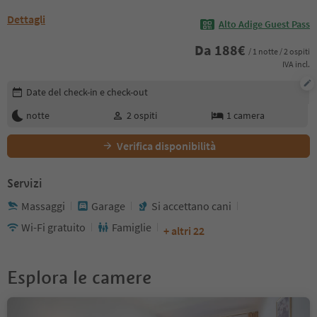
Dettagli
Alto Adige Guest Pass
Da
188
€
/ 1 notte / 2 ospiti
IVA incl.
Modifica i dettagli della prenotazione
Date del check-in e check-out
notte
2
ospiti
1
camera
Verifica disponibilità
Servizi
Massaggi
Garage
Si accettano cani
Wi-Fi gratuito
Famiglie
+ altri 22
Esplora le camere