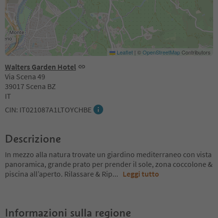
Leaflet
|
©
OpenStreetMap
Contributors
Walters Garden Hotel
Via Scena 49
39017 Scena BZ
IT
CIN: IT021087A1LTOYCHBE
Descrizione
In mezzo alla natura trovate un giardino mediterraneo con vista
panoramica, grande prato per prender il sole, zona coccolone &
piscina all’aperto. Rilassare & Rip
...
Leggi tutto
Informazioni sulla regione