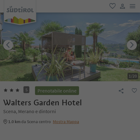
men
favoriti
user lin
1
/
20
S
Prenotabile online
Walters Garden Hotel
Scena, Merano e dintorni
1.0 km
da Scena centro
Mostra Mappa