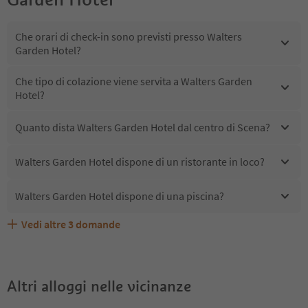
Che orari di check-in sono previsti presso Walters
Garden Hotel?
Che tipo di colazione viene servita a Walters Garden
Hotel?
Quanto dista Walters Garden Hotel dal centro di Scena?
Walters Garden Hotel dispone di un ristorante in loco?
Walters Garden Hotel dispone di una piscina?
Vedi altre
3
domande
Quali servizi/attività sono disponibili presso Walters
Gli ospiti di Walters Garden Hotel ricevono l'Alto Adige
Walters Garden Hotel accetta animali domestici?
Garden Hotel?
Guest Pass?
Altri alloggi nelle vicinanze