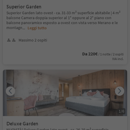
Superior Garden
Superior Garden lato ovest - ca. 31-33 m² superficie abitabile | 4 m²
balcone Camera doppia superior al 1° oppure al 2° piano con
balcone panoramico esposto a ovest con vista verso Merano e le
montagn
...
Leggi tutto
Massimo 2 ospiti
Da 220€
/ 1 notte / 2 ospiti
IVA incl.
1
/
6
Deluxe Garden
NUOVITÀ! Deluxe Garden lato ovest - ca. 26-29 m² superficie