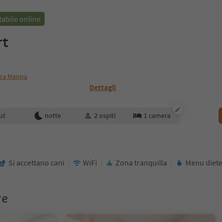
abile online
rt
ra Mappa
Dettagli
enotazione
ut
notte
2
ospiti
1
camera
Si accettano cani
WiFi
Zona tranquilla
Menu diete
re