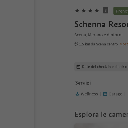
S
Prenot
Schenna Reso
Scena, Merano e dintorni
1.5 km
da Scena centro
Most
Modifica i dettagli della pr
Date del check-in e check-o
Servizi
Wellness
Garage
Esplora le came