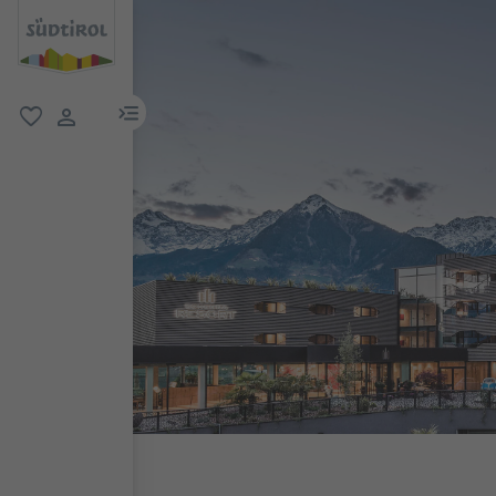
menu link
favoriti
user link