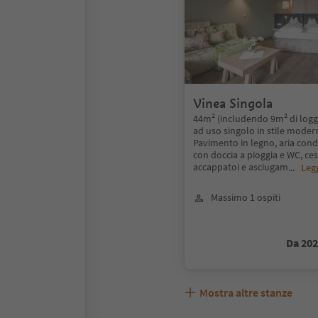
Vinea Singola
44m² (includendo 9m² di loggi
ad uso singolo in stile moder
Pavimento in legno, aria cond
con doccia a pioggia e WC, ce
accappatoi e asciugam
...
Legg
Massimo 1 ospiti
Da 20
Mostra altre stanze