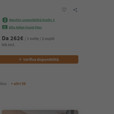
Marchio sostenibilità livello 3
Alto Adige Guest Pass
Da
262
€
/ 1 notte / 2 ospiti
IVA incl.
Verifica disponibilità
tico
+ altri 59