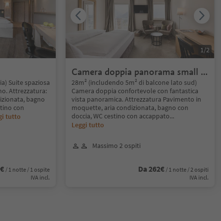
1
/
2
Camera doppia panorama small -
Hotel Mitterplatt
a) Suite spaziosa
28m² (includendo 5m² di balcone lato sud)
no. Attrezzatura:
Camera doppia confortevole con fantastica
izionata, bagno
vista panoramica. Attrezzatura Pavimento in
stino con
moquette, aria condizionata, bagno con
doccia, WC cestino con accappato
...
i tutto
Leggi tutto
Massimo 2 ospiti
2€
Da 262€
/ 1 notte / 1 ospite
/ 1 notte / 2 ospiti
IVA incl.
IVA incl.