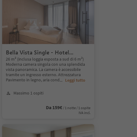
Bella Vista Single - Hotel
Mitterplatt
26 m² (inclusa loggia esposta a sud di 6 m²)
Moderna camera singola con una splendida
vista panoramica. La camera è accessibile
tramite un ingresso esterno. Attrezzatura
Pavimento in legno, aria cond
...
Leggi tutto
Massimo 1 ospiti
Da 159€
/ 1 notte / 1 ospite
IVA incl.