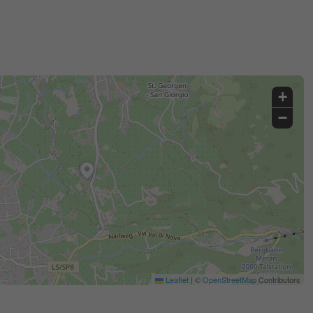
+
−
Leaflet
|
©
OpenStreetMap
Contributors