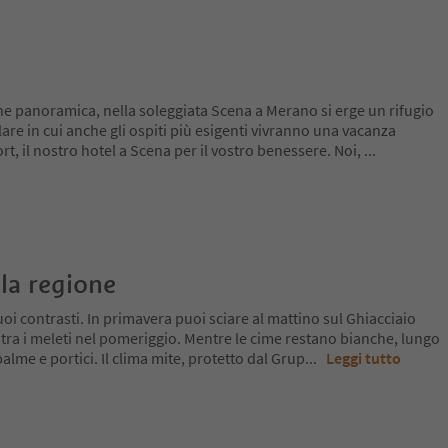
ne panoramica, nella soleggiata Scena a Merano si erge un rifugio
lare in cui anche gli ospiti più esigenti vivranno una vacanza
rt, il nostro hotel a Scena per il vostro benessere. Noi,
...
la regione
oi contrasti. In primavera puoi sciare al mattino sul Ghiacciaio
 tra i meleti nel pomeriggio. Mentre le cime restano bianche, lungo
a palme e portici. Il clima mite, protetto dal Grup
...
Leggi tutto