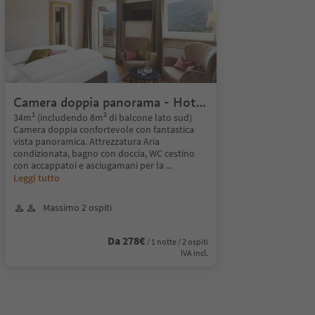
Camera doppia panorama - Hotel
Mitterplatt
34m² (includendo 8m² di balcone lato sud)
Camera doppia confortevole con fantastica
vista panoramica. Attrezzatura Aria
condizionata, bagno con doccia, WC cestino
con accappatoi e asciugamani per la
...
Leggi tutto
Massimo 2 ospiti
Da 278€
/ 1 notte / 2 ospiti
IVA incl.