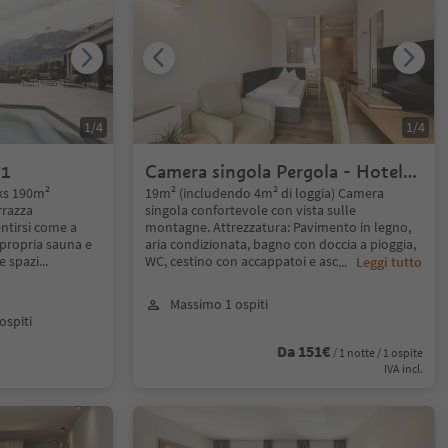
1
/
4
1
/
4
°1
Camera singola Pergola - Hotel
Mitterplatt
rks 190m²
19m² (includendo 4m² di loggia) Camera
rrazza
singola confortevole con vista sulle
entirsi come a
montagne. Attrezzatura: Pavimento in legno,
 propria sauna e
aria condizionata, bagno con doccia a pioggia,
e spazi
...
WC, cestino con accappatoi e asc
...
Leggi tutto
Massimo 1 ospiti
ospiti
Da 151€
/ 1 notte / 1 ospite
IVA incl.