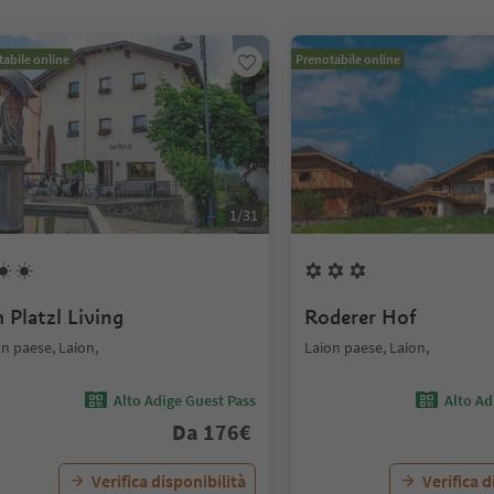
abile online
Prenotabile online
1
/
31
 Platzl Living
Roderer Hof
n paese, Laion,
Laion paese, Laion,
Alto Adige Guest Pass
Alto Ad
Da
176
€
Verifica disponibilità
Verifica d