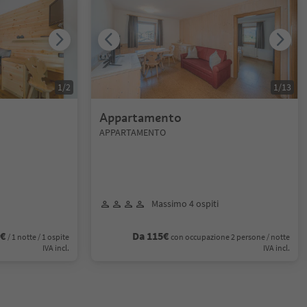
1
/
2
1
/
13
Appartamento
APPARTAMENTO
Massimo 4 ospiti
6€
Da 115€
/ 1 notte / 1 ospite
con occupazione 2 persone / notte
IVA incl.
IVA incl.