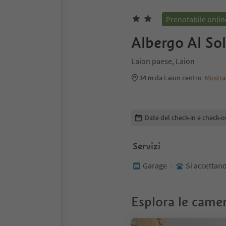
Prenotabile onlin
Albergo Al So
Laion paese, Laion
34 m
da Laion centro
Mostra
Modifica i dettagli della pr
Date del check-in e check-o
Servizi
Garage
Si accettano
Esplora le came