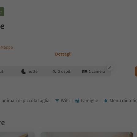
e
le
 Mappa
Dettagli
enotazione
ut
notte
2
ospiti
1
camera
 animali di piccola taglia
WiFi
Famiglie
Menu dieteti
re