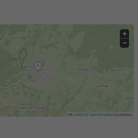
+
−
Leaflet
|
©
OpenStreetMap
Contributors