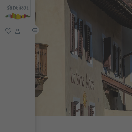
menu link
favoriti
user link