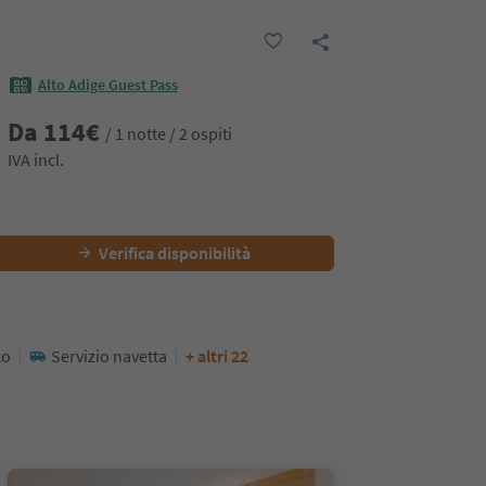
Alto Adige Guest Pass
Da
114
€
/ 1 notte / 2 ospiti
IVA incl.
Verifica disponibilità
co
Servizio navetta
+ altri 22