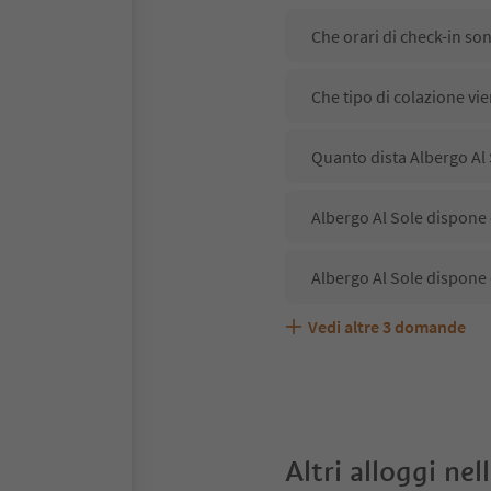
Che orari di check-in so
Che tipo di colazione vie
Quanto dista Albergo Al 
Albergo Al Sole dispone 
Albergo Al Sole dispone 
Vedi altre
3
domande
Albergo Al Sole accetta 
Quali servizi/attività so
Gli ospiti di Albergo Al 
Altri alloggi nel