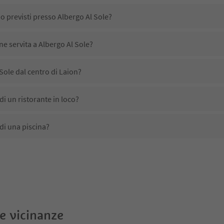
no previsti presso Albergo Al Sole?
ne servita a Albergo Al Sole?
Sole dal centro di Laion?
di un ristorante in loco?
di una piscina?
animali domestici?
no disponibili presso Albergo Al Sole?
Sole ricevono l'Alto Adige Guest Pass?
le vicinanze