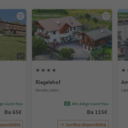
Prenotabile online
Prenot
1
/
7
1
/
6
Riegelehof
Am
Novale, Laion,
Laio
ige Guest Pass
Alto Adige Guest Pass
Da
65
€
Da
115
€
isponibilità
Verifica disponibilità