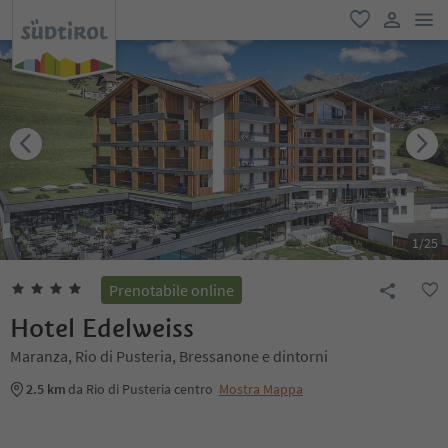
men
favoriti
user lin
1
/
25
Prenotabile online
Hotel Edelweiss
Maranza, Rio di Pusteria, Bressanone e dintorni
2.5 km
da Rio di Pusteria centro
Mostra Mappa