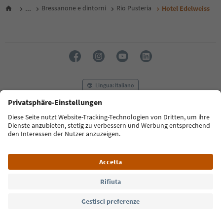
...
Bressanone e dintorni
Rio Pusteria
Hotel Edelweiss
Lingua: Italiano
FAQ
Contatti
Press
MICE
Privacy Policy
Termini e condizioni
Crediti
Cookie Policy
Film commission
Chi siamo
Dichiarazione di accessibilità
Alto Adige B2B
© 2026 IDM Südtirol