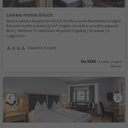
1
/
5
camera monte Gitsch
Nuova camera doppia con 36 m2 rivolta a ovest Pavimento in legno
Balcone rivolto a ovest (12 m²) Angolo coccole o cuccetta separati
Wi-Fi | Telefono TV satellitare 49 pollici Frigobar | Scrivania | S
...
Leggi tutto
Massimo 4 ospiti
Da 336€
/ 1 notte / 2 ospiti
IVA incl.
1
/
6