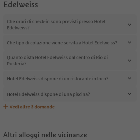
Edelweiss
Che orari di check-in sono previsti presso Hotel
Edelweiss?
Che tipo di colazione viene servita a Hotel Edelweiss?
Quanto dista Hotel Edelweiss dal centro di Rio di
Pusteria?
Hotel Edelweiss dispone di un ristorante in loco?
Hotel Edelweiss dispone di una piscina?
Vedi altre
3
domande
Quali servizi/attività sono disponibili presso Hotel
Gli ospiti di Hotel Edelweiss ricevono l'Alto Adige Guest
Hotel Edelweiss accetta animali domestici?
Edelweiss?
Pass?
Altri alloggi nelle vicinanze