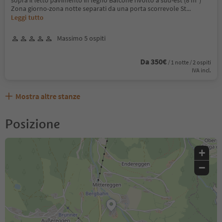
sopra il letto pavimento in legno Balcone rivolto a sud-est (8 m²)
Zona giorno-zona notte separati da una porta scorrevole St
...
Leggi tutto
Massimo 5 ospiti
Da 350€
/ 1 notte / 2 ospiti
IVA incl.
Mostra altre stanze
Posizione
+
−