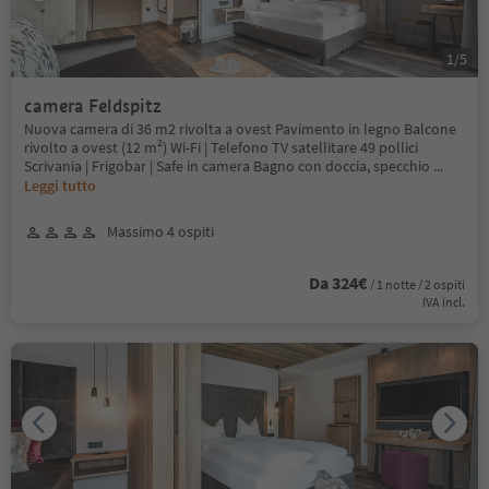
1
/
5
camera Feldspitz
Nuova camera di 36 m2 rivolta a ovest Pavimento in legno Balcone
rivolto a ovest (12 m²) Wi-Fi | Telefono TV satellitare 49 pollici
Scrivania | Frigobar | Safe in camera Bagno con doccia, specchio
...
Leggi tutto
Massimo 4 ospiti
Da 324€
/ 1 notte / 2 ospiti
IVA incl.