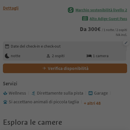
Dettagli
Marchio sostenibilità livello 2
Alto Adige Guest Pass
Da
300
€
/ 1 notte / 2 ospiti
IVA incl.
Modifica i dettagli della prenotazione
Date del check-in e check-out
notte
2
ospiti
1
camera
Verifica disponibilità
Servizi
Wellness
Direttamente sulla pista
Garage
Si accettano animali di piccola taglia
+ altri 48
Esplora le camere