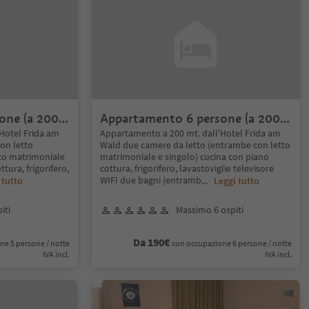
one (a 200
Appartamento 6 persone (a 200
mt. dall'albergo)
Hotel Frida am
Appartamento a 200 mt. dall'Hotel Frida am
on letto
Wald due camere da letto (entrambe con letto
tto matrimoniale
matrimoniale e singolo) cucina con piano
tura, frigorifero,
cottura, frigorifero, lavastoviglie televisore
WIFI due bagni (entramb
 tutto
...
Leggi tutto
iti
Massimo 6 ospiti
Da 190€
ne 5 persone / notte
con occupazione 6 persone / notte
IVA incl.
IVA incl.