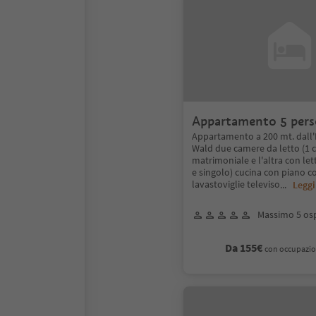
Appartamento 5 pers
mt dall'albergo)
Appartamento a 200 mt. dall'
Wald due camere da letto (1 c
matrimoniale e l'altra con le
e singolo) cucina con piano cot
lavastoviglie televiso
...
Leggi
Massimo 5 osp
Da 155€
con occupazio