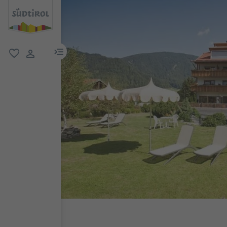
menu link
favoriti
user link