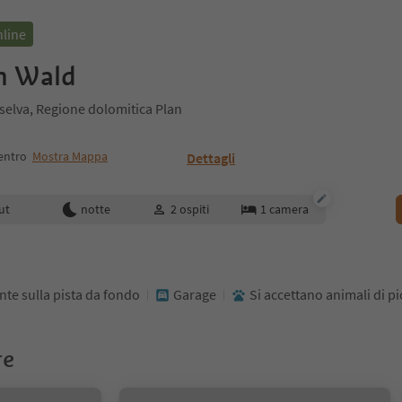
nline
m Wald
selva, Regione dolomitica Plan
entro
Mostra Mappa
Dettagli
enotazione
ut
notte
2
ospiti
1
camera
te sulla pista da fondo
Garage
Si accettano animali di pi
re