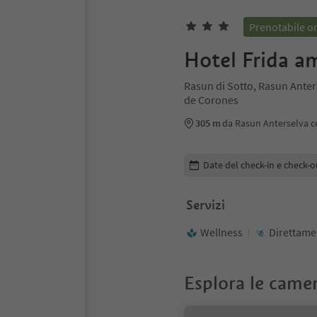
Prenotabile o
Hotel Frida a
Rasun di Sotto, Rasun Anter
de Corones
305 m
da Rasun Anterselva c
Modifica i dettagli della pr
Date del check-in e check-o
Servizi
Wellness
Direttamen
Esplora le came