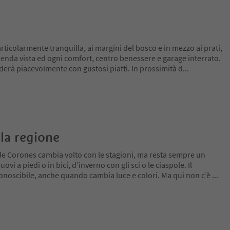
rticolarmente tranquilla, ai margini del bosco e in mezzo ai prati,
penda vista ed ogni comfort, centro benessere e garage interrato.
derà piacevolmente con gustosi piatti. In prossimità d
...
la regione
de Corones cambia volto con le stagioni, ma resta sempre un
ovi a piedi o in bici, d’inverno con gli sci o le ciaspole. Il
conoscibile, anche quando cambia luce e colori. Ma qui non c’è
...