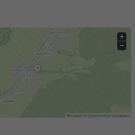
+
−
Leaflet
|
©
OpenStreetMap
Contributors