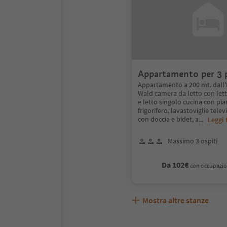
Appartamento per 3 p
200 mt dall'albergo)
Appartamento a 200 mt. dall'
Wald camera da letto con let
e letto singolo cucina con pia
frigorifero, lavastoviglie tele
con doccia e bidet, a
...
Leggi 
Massimo 3 ospiti
Da 102€
con occupazio
Mostra altre stanze