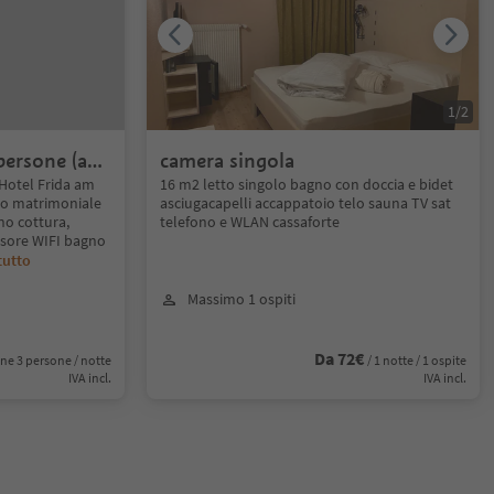
1
/
2
ersone (a
camera singola
Hotel Frida am
16 m2 letto singolo bagno con doccia e bidet
to matrimoniale
asciugacapelli accappatoio telo sauna TV sat
no cottura,
telefono e WLAN cassaforte
visore WIFI bagno
tutto
Massimo 1 ospiti
Da 72€
ne 3 persone / notte
/ 1 notte / 1 ospite
IVA incl.
IVA incl.