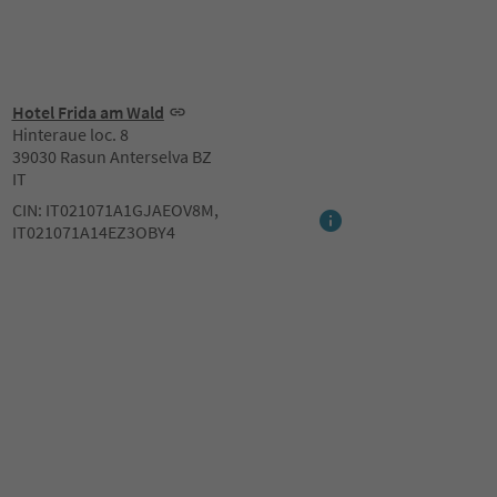
Hotel Frida am Wald
Hinteraue loc. 8
39030 Rasun Anterselva BZ
IT
CIN: IT021071A1GJAEOV8M,
IT021071A14EZ3OBY4