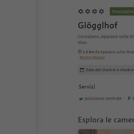
Prenotabil
Glögglhof
Cornaiano, Appiano sulla St
Vino
2.0 km
da Appiano sulla Stra
Mostra Mappa
Modifica i dettagli della pr
Date del check-in e check-o
Servizi
posizione centrale
Esplora le came