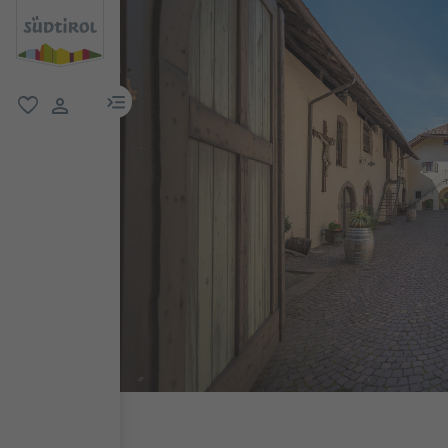
menu link
favoriti
user link