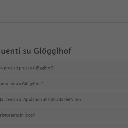
uenti su
Glögglhof
no previsti presso Glögglhof?
ne servita a Glögglhof?
al centro di Appiano sulla Strada del Vino?
ristorante in loco?