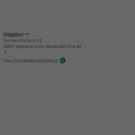
Glögglhof
Via San Floriano 21
39057 Appiano sulla Strada del Vino BZ
IT
CIN: IT021004B5UOR9W22L