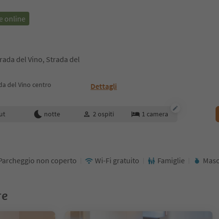
e online
rada del Vino, Strada del
da del Vino centro
Dettagli
enotazione
ut
notte
2
ospiti
1
camera
Parcheggio non coperto
Wi-Fi gratuito
Famiglie
Maso
re