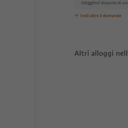
Glögglhof dispone di un
Vedi altre
3
domande
Glögglhof accetta animal
Quali servizi/attività so
Gli ospiti di Glögglhof r
Altri alloggi nel