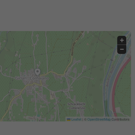
+
−
Leaflet
|
©
OpenStreetMap
Contributors