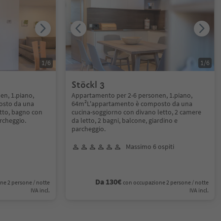
1
/
6
1
/
6
Stöckl 3
n, 1.piano,
Appartamento per 2-6 personen, 1.piano,
osto da una
64m²L'appartamento è composto da una
etto, bagno con
cucina-soggiorno con divano letto, 2 camere
archeggio.
da letto, 2 bagni, balcone, giardino e
parcheggio.
Massimo 6 ospiti
Da 130€
ne 2 persone / notte
con occupazione 2 persone / notte
IVA incl.
IVA incl.