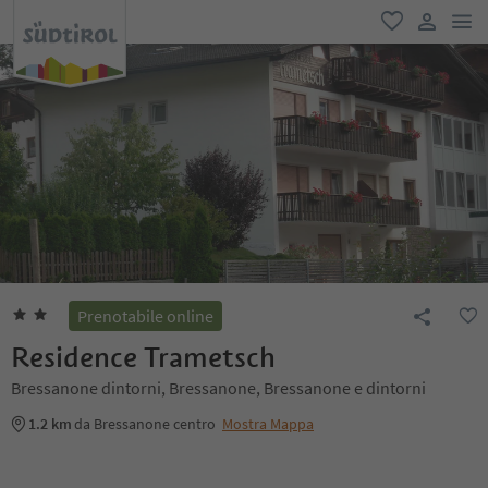
men
favoriti
user lin
Prenotabile online
Residence Trametsch
Bressanone dintorni, Bressanone, Bressanone e dintorni
1.2 km
da Bressanone centro
Mostra Mappa