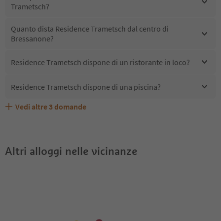
Trametsch?
Quanto dista Residence Trametsch dal centro di
Bressanone?
Residence Trametsch dispone di un ristorante in loco?
Residence Trametsch dispone di una piscina?
Vedi altre
3
domande
Quali servizi/attività sono disponibili presso Residence
Gli ospiti di Residence Trametsch ricevono l'Alto Adige
Residence Trametsch accetta animali domestici?
Trametsch?
Guest Pass?
Altri alloggi nelle vicinanze