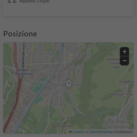
Massimo 2 ospiti
Posizione
+
−
Leaflet
|
©
OpenStreetMap
Contributors