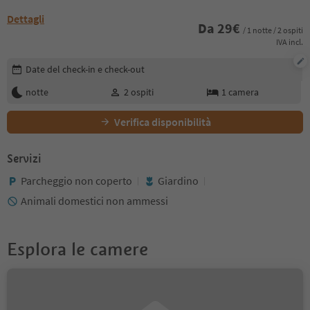
Dettagli
Da
29
€
/ 1 notte / 2 ospiti
IVA incl.
Modifica i dettagli della prenotazione
Date del check-in e check-out
notte
2
ospiti
1
camera
Verifica disponibilità
Servizi
Parcheggio non coperto
Giardino
Animali domestici non ammessi
Esplora le camere