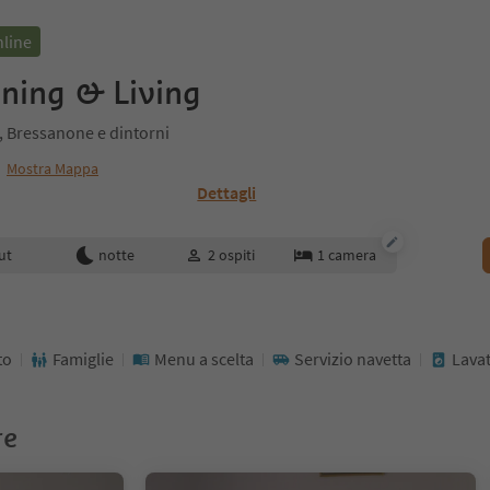
nline
ining & Living
 Bressanone e dintorni
Mostra Mappa
Dettagli
enotazione
ut
notte
2
ospiti
1
camera
to
Famiglie
Menu a scelta
Servizio navetta
Lavat
re