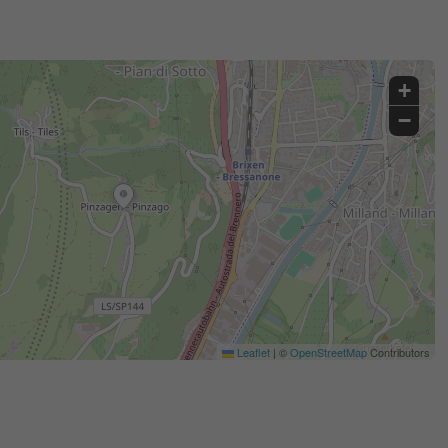
+
−
Leaflet
|
©
OpenStreetMap
Contributors