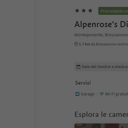
Prenotabile o
Alpenrose's D
Monteponente, Bressanone,
1.7 km
da Bressanone centro
Modifica i dettagli della pr
Date del check-in e check-o
Servizi
Garage
Wi-Fi gratui
Esplora le came