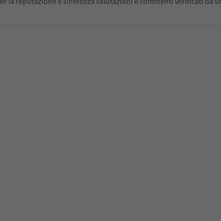
er la reputazione e sintetizza valutazioni e commenti verificati da va