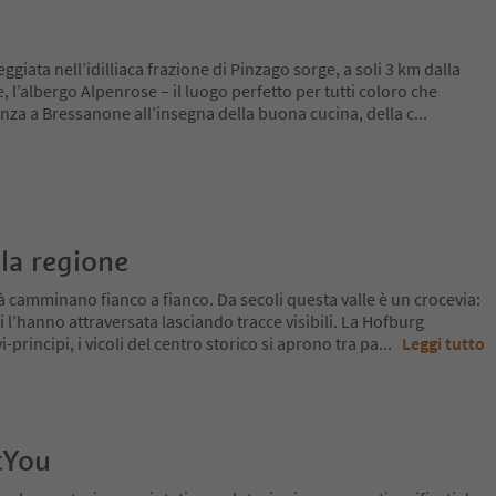
eggiata nell’idilliaca frazione di Pinzago sorge, a soli 3 km dalla
, l’albergo Alpenrose – il luogo perfetto per tutti coloro che
za a Bressanone all’insegna della buona cucina, della c
...
la regione
tà camminano fianco a fianco. Da secoli questa valle è un crocevia:
i l’hanno attraversata lasciando tracce visibili. La Hofburg
-principi, i vicoli del centro storico si aprono tra pa
...
Leggi tutto
tYou