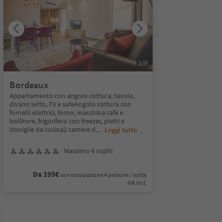
1
/
9
Bordeaux
Appartamento con angolo cottura, tavolo,
divano letto, TV e safeAngolo cottura con
fornelli elettrici, forno, macchina café e
bollitore, frigorifero con freezer, piatti e
stoviglie da cucina2 camere d
...
Leggi tutto
Massimo 6 ospiti
Da 195€
con occupazione 4 persone / notte
IVA incl.