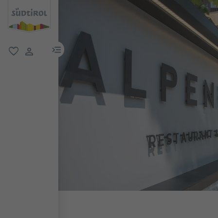
menu link
favoriti
user link