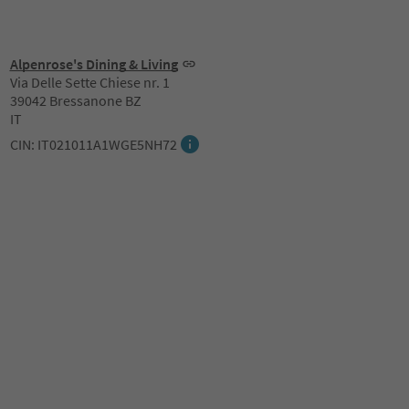
Alpenrose's Dining & Living
Via Delle Sette Chiese nr. 1
39042 Bressanone BZ
IT
CIN: IT021011A1WGE5NH72