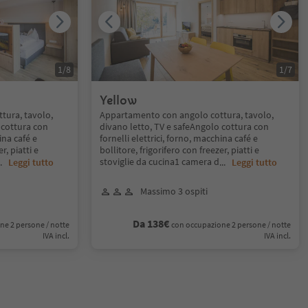
1
/
8
1
/
7
Yellow
tura, tavolo,
Appartamento con angolo cottura, tavolo,
 cottura con
divano letto, TV e safeAngolo cottura con
ina café e
fornelli elettrici, forno, macchina café e
r, piatti e
bollitore, frigorifero con freezer, piatti e
stoviglie da cucina1 camera d
..
Leggi tutto
...
Leggi tutto
Massimo 3 ospiti
Da 138€
ne 2 persone / notte
con occupazione 2 persone / notte
IVA incl.
IVA incl.