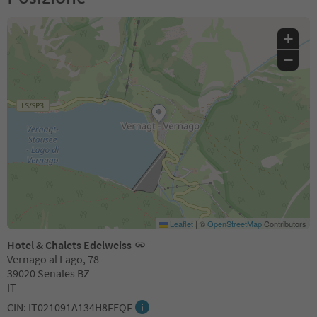
+
−
Leaflet
|
©
OpenStreetMap
Contributors
Hotel & Chalets Edelweiss
Vernago al Lago, 78
39020 Senales BZ
IT
CIN: IT021091A134H8FEQF