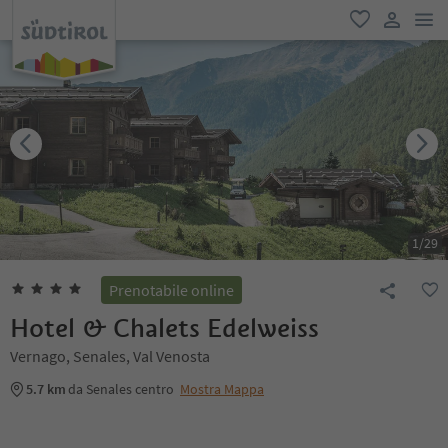
men
favoriti
user lin
1
/
29
Prenotabile online
Hotel & Chalets Edelweiss
Vernago, Senales, Val Venosta
5.7 km
da Senales centro
Mostra Mappa