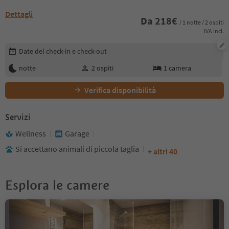
Dettagli
Da
218
€
/ 1 notte / 2 ospiti
IVA incl.
Modifica i dettagli della prenotazione
Date del check-in e check-out
notte
2
ospiti
1
camera
Verifica disponibilità
Servizi
Wellness
Garage
Si accettano animali di piccola taglia
+ altri 40
Esplora le camere