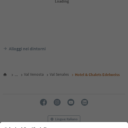
Alloggi nei dintorni
...
Val Venosta
Val Senales
Hotel & Chalets Edelweiss
Lingua: Italiano