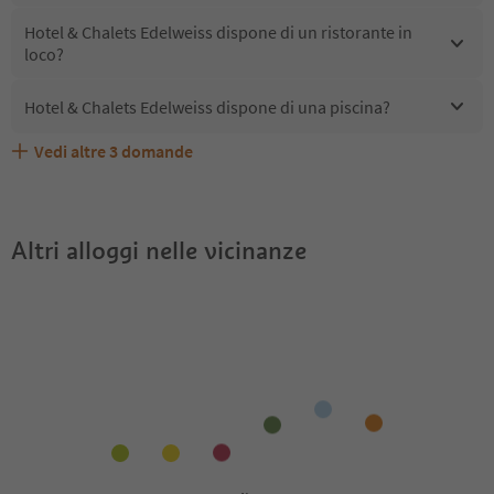
Hotel & Chalets Edelweiss dispone di un ristorante in
loco?
Hotel & Chalets Edelweiss dispone di una piscina?
Vedi altre
3
domande
Quali servizi/attività sono disponibili presso Hotel &
Gli ospiti di Hotel & Chalets Edelweiss ricevono l'Alto
Hotel & Chalets Edelweiss accetta animali domestici?
Chalets Edelweiss?
Adige Guest Pass?
Altri alloggi nelle vicinanze