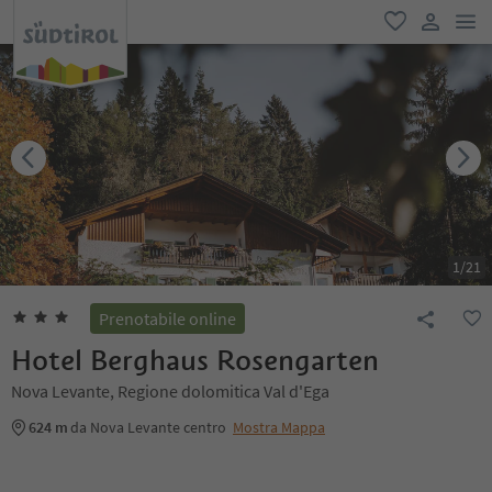
men
favoriti
user lin
1
/
21
Prenotabile online
Hotel Berghaus Rosengarten
Nova Levante, Regione dolomitica Val d'Ega
624 m
da Nova Levante centro
Mostra Mappa