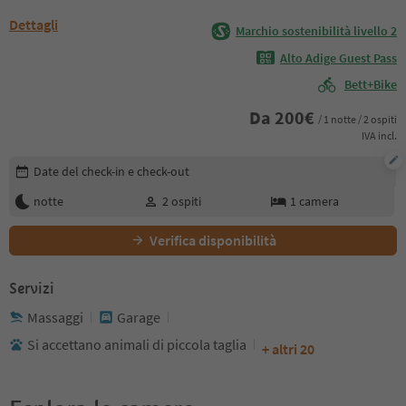
Dettagli
Marchio sostenibilità livello 2
Alto Adige Guest Pass
Bett+Bike
Da
200
€
/ 1 notte / 2 ospiti
IVA incl.
Modifica i dettagli della prenotazione
Date del check-in e check-out
notte
2
ospiti
1
camera
Verifica disponibilità
Servizi
Massaggi
Garage
Si accettano animali di piccola taglia
+ altri 20