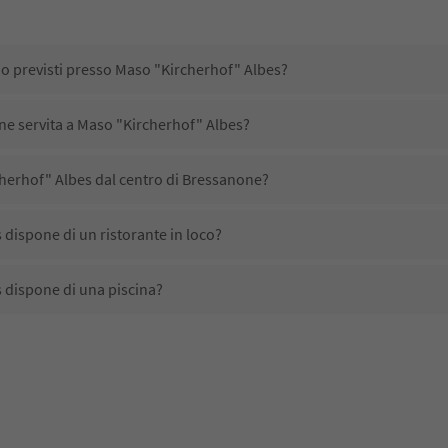
no previsti presso Maso "Kircherhof" Albes?
ene servita a Maso "Kircherhof" Albes?
herhof" Albes dal centro di Bressanone?
dispone di un ristorante in loco?
 dispone di una piscina?
 accetta animali domestici?
ono disponibili presso Maso "Kircherhof" Albes?
herhof" Albes ricevono l'Alto Adige Guest Pass?