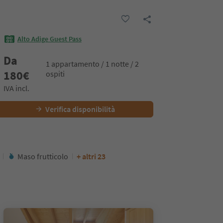
Alto Adige Guest Pass
Da
1 appartamento / 1 notte / 2
180
€
ospiti
IVA incl.
Verifica disponibilità
Maso frutticolo
+ altri 23