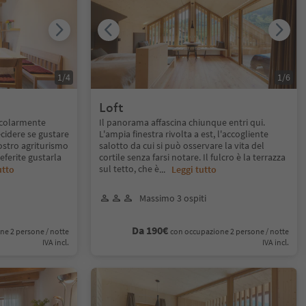
1
/
4
1
/
6
Loft
icolarmente
Il panorama affascina chiunque entri qui.
ecidere se gustare
L'ampia finestra rivolta a est, l'accogliente
nostro agriturismo
salotto da cui si può osservare la vita del
eferite gustarla
cortile senza farsi notare. Il fulcro è la terrazza
sul tetto, che è
utto
...
Leggi tutto
Massimo 3 ospiti
Da 190€
ne 2 persone / notte
con occupazione 2 persone / notte
IVA incl.
IVA incl.