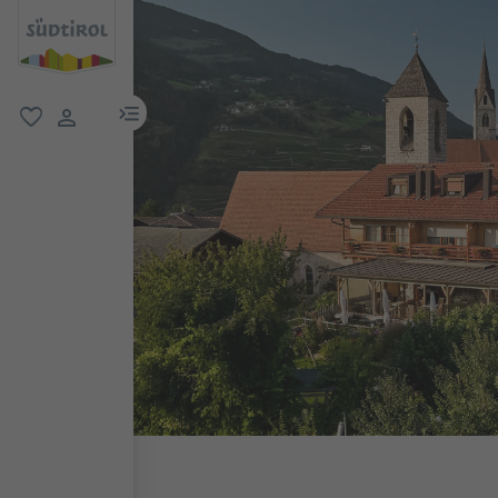
menu link
favoriti
user link