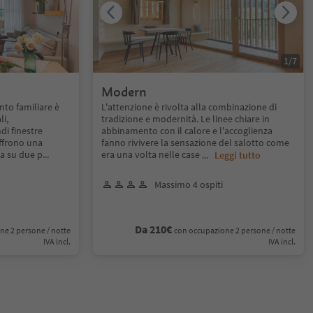
1
/
7
Modern
nto familiare è
L'attenzione è rivolta alla combinazione di
li,
tradizione e modernità. Le linee chiare in
di finestre
abbinamento con il calore e l'accoglienza
offrono una
fanno rivivere la sensazione del salotto come
ta su due p
...
era una volta nelle case
...
Leggi tutto
Massimo 4 ospiti
Da 210€
ne 2 persone / notte
con occupazione 2 persone / notte
IVA incl.
IVA incl.