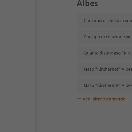
Albes
Che orari di check-in so
Che tipo di colazione vi
Quanto dista Maso "Kirc
Maso "Kircherhof" Albes 
Maso "Kircherhof" Albes
Vedi altre
3
domande
Maso "Kircherhof" Albes
Quali servizi/attività s
Gli ospiti di Maso "Kirc