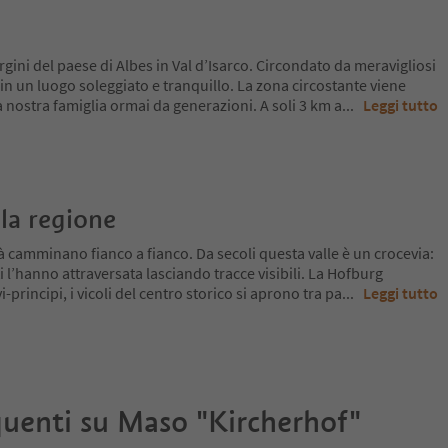
rgini del paese di Albes in Val d’Isarco. Circondato da meravigliosi
e in un luogo soleggiato e tranquillo. La zona circostante viene
nostra famiglia ormai da generazioni. A soli 3 km a
...
Leggi tutto
la regione
tà camminano fianco a fianco. Da secoli questa valle è un crocevia:
i l’hanno attraversata lasciando tracce visibili. La Hofburg
-principi, i vicoli del centro storico si aprono tra pa
...
Leggi tutto
uenti su
Maso "Kircherhof"