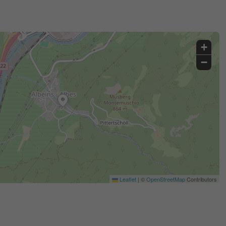
+
−
Leaflet
|
©
OpenStreetMap
Contributors