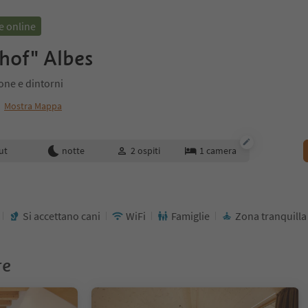
e online
hof" Albes
one e dintorni
Mostra Mappa
enotazione
ut
notte
2
ospiti
1
camera
Si accettano cani
WiFi
Famiglie
Zona tranquilla
re