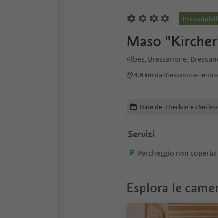
Prenotabil
Maso "Kircher
Albes, Bressanone, Bressan
4.9 km
da Bressanone centro
Modifica i dettagli della pr
Date del check-in e check-o
Servizi
Parcheggio non coperto
Esplora le came