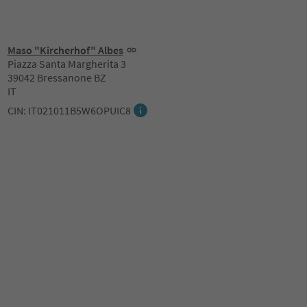
Maso "Kircherhof" Albes
Piazza Santa Margherita 3
39042 Bressanone BZ
IT
CIN: IT021011B5W6OPUIC8