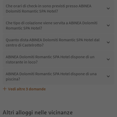
Che orari di check-in sono previsti presso ABINEA
Dolomiti Romantic SPA Hotel?
Che tipo di colazione viene servita a ABINEA Dolomiti
Romantic SPA Hotel?
Quanto dista ABINEA Dolomiti Romantic SPA Hotel dal
centro di Castelrotto?
ABINEA Dolomiti Romantic SPA Hotel dispone di un
ristorante in loco?
ABINEA Dolomiti Romantic SPA Hotel dispone di una
piscina?
Vedi altre
3
domande
ABINEA Dolomiti Romantic SPA Hotel accetta animali
Quali servizi/attività sono disponibili presso ABINEA
Gli ospiti di ABINEA Dolomiti Romantic SPA Hotel
domestici?
Dolomiti Romantic SPA Hotel?
ricevono l'Alto Adige Guest Pass?
Altri alloggi nelle vicinanze