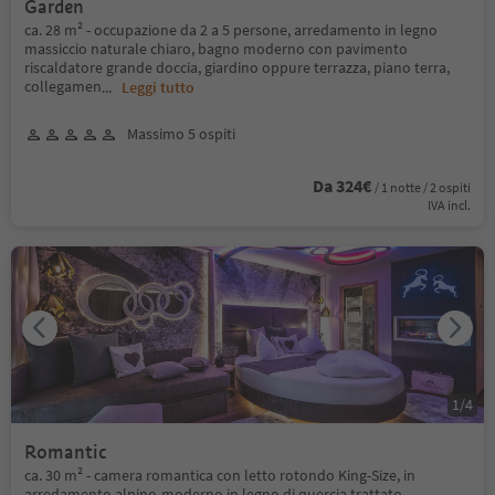
Garden
ca. 28 m² - occupazione da 2 a 5 persone, arredamento in legno
massiccio naturale chiaro, bagno moderno con pavimento
riscaldatore grande doccia, giardino oppure terrazza, piano terra,
collegamen
...
Leggi tutto
Massimo 5 ospiti
Da 324€
/ 1 notte / 2 ospiti
IVA incl.
1
/
4
Romantic
ca. 30 m² - camera romantica con letto rotondo King-Size, in
arredamento alpino-moderno in legno di quercia trattato,