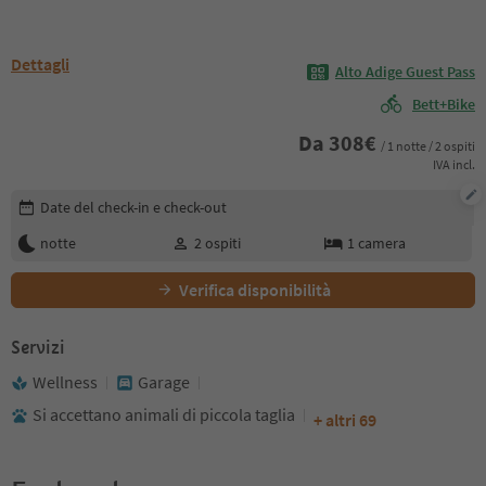
Dettagli
Alto Adige Guest Pass
Bett+Bike
Da
308
€
/ 1 notte / 2 ospiti
IVA incl.
Modifica i dettagli della prenotazione
Date del check-in e check-out
notte
2
ospiti
1
camera
Verifica disponibilità
Servizi
Wellness
Garage
Si accettano animali di piccola taglia
+ altri 69