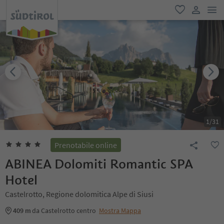
men
favoriti
user lin
1
/
31
Prenotabile online
ABINEA Dolomiti Romantic SPA
Hotel
Castelrotto, Regione dolomitica Alpe di Siusi
409 m
da Castelrotto centro
Mostra Mappa