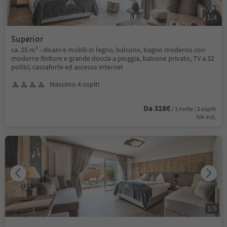
1
/
4
Superior
ca. 25 m² - divani e mobili in legno, balcone, bagno moderno con
moderne finiture e grande doccia a pioggia, balcone privato, TV a 32
pollici, cassaforte ed accesso internet
Massimo 4 ospiti
Da 318€
/ 1 notte / 2 ospiti
IVA incl.
1
/
5