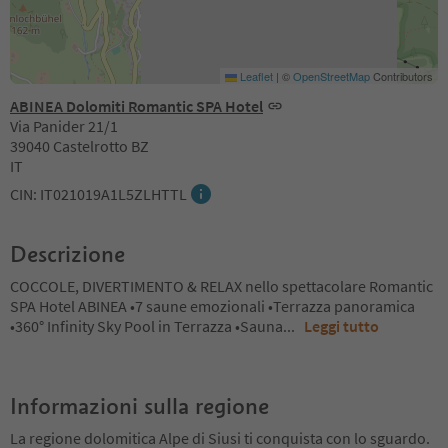
Leaflet
|
©
OpenStreetMap
Contributors
ABINEA Dolomiti Romantic SPA Hotel
Via Panider 21/1
39040 Castelrotto BZ
IT
CIN: IT021019A1L5ZLHTTL
Descrizione
COCCOLE, DIVERTIMENTO & RELAX nello spettacolare Romantic
SPA Hotel ABINEA •7 saune emozionali •Terrazza panoramica
•360° Infinity Sky Pool in Terrazza •Sauna
...
Leggi tutto
Informazioni sulla regione
La regione dolomitica Alpe di Siusi ti conquista con lo sguardo.