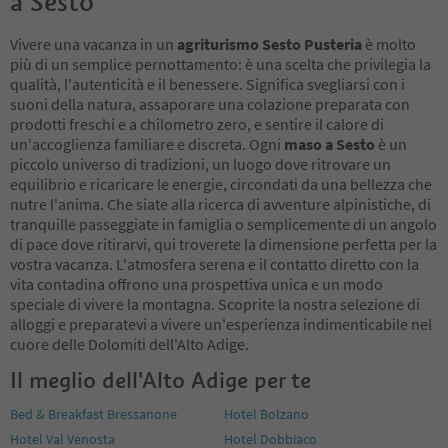
a Sesto
Vivere una vacanza in un
agriturismo Sesto Pusteria
è molto
più di un semplice pernottamento: è una scelta che privilegia la
qualità, l'autenticità e il benessere. Significa svegliarsi con i
suoni della natura, assaporare una colazione preparata con
prodotti freschi e a chilometro zero, e sentire il calore di
un'accoglienza familiare e discreta. Ogni
maso a Sesto
è un
piccolo universo di tradizioni, un luogo dove ritrovare un
equilibrio e ricaricare le energie, circondati da una bellezza che
nutre l'anima. Che siate alla ricerca di avventure alpinistiche, di
tranquille passeggiate in famiglia o semplicemente di un angolo
di pace dove ritirarvi, qui troverete la dimensione perfetta per la
vostra vacanza. L'atmosfera serena e il contatto diretto con la
vita contadina offrono una prospettiva unica e un modo
speciale di vivere la montagna. Scoprite la nostra selezione di
alloggi e preparatevi a vivere un'esperienza indimenticabile nel
cuore delle Dolomiti dell'Alto Adige.
Il meglio dell'Alto Adige per te
Bed & Breakfast Bressanone
Hotel Bolzano
Hotel Val Venosta
Hotel Dobbiaco