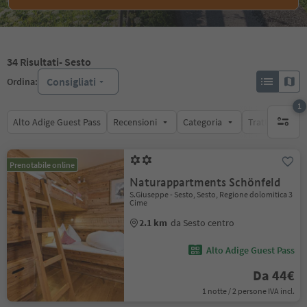
34
Risultati
- Sesto
Consigliati
Ordina:
1
Alto Adige Guest Pass
Recensioni
Categoria
Trattamento
1 filtro 
Prenotabile online
Naturappartments Schönfeld
S.Giuseppe - Sesto, Sesto, Regione dolomitica 3
Cime
2.1 km
da Sesto centro
Alto Adige Guest Pass
Da 44€
1 notte / 2 persone IVA incl.