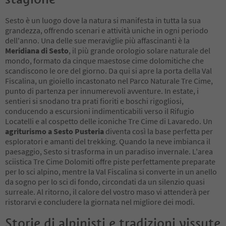
Sesto è un luogo dove la natura si manifesta in tutta la sua
grandezza, offrendo scenari e attività uniche in ogni periodo
dell'anno. Una delle sue meraviglie più affascinanti è la
Meridiana di Sesto
, il più grande orologio solare naturale del
mondo, formato da cinque maestose cime dolomitiche che
scandiscono le ore del giorno. Da qui si apre la porta della Val
Fiscalina, un gioiello incastonato nel Parco Naturale Tre Cime,
punto di partenza per innumerevoli avventure. In estate, i
sentieri si snodano tra prati fioriti e boschi rigogliosi,
conducendo a escursioni indimenticabili verso il Rifugio
Locatelli e al cospetto delle iconiche Tre Cime di Lavaredo. Un
agriturismo a Sesto Pusteria
diventa così la base perfetta per
esploratori e amanti del trekking. Quando la neve imbianca il
paesaggio, Sesto si trasforma in un paradiso invernale. L'area
sciistica Tre Cime Dolomiti offre piste perfettamente preparate
per lo sci alpino, mentre la Val Fiscalina si converte in un anello
da sogno per lo sci di fondo, circondati da un silenzio quasi
surreale. Al ritorno, il calore del vostro maso vi attenderà per
ristorarvi e concludere la giornata nel migliore dei modi.
Storie di alpinisti e tradizioni vissute