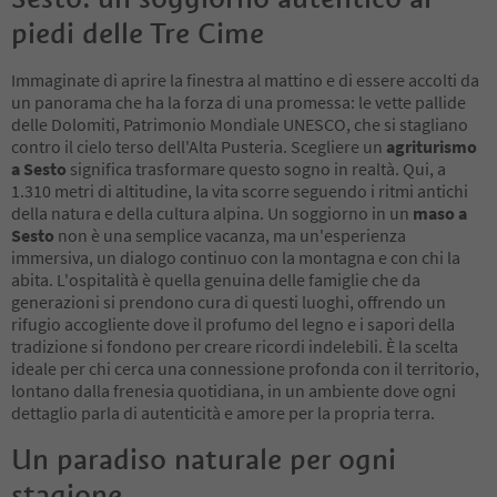
piedi delle Tre Cime
Immaginate di aprire la finestra al mattino e di essere accolti da
un panorama che ha la forza di una promessa: le vette pallide
delle Dolomiti, Patrimonio Mondiale UNESCO, che si stagliano
contro il cielo terso dell'Alta Pusteria. Scegliere un
agriturismo
a Sesto
significa trasformare questo sogno in realtà. Qui, a
1.310 metri di altitudine, la vita scorre seguendo i ritmi antichi
della natura e della cultura alpina. Un soggiorno in un
maso a
Sesto
non è una semplice vacanza, ma un'esperienza
immersiva, un dialogo continuo con la montagna e con chi la
abita. L'ospitalità è quella genuina delle famiglie che da
generazioni si prendono cura di questi luoghi, offrendo un
rifugio accogliente dove il profumo del legno e i sapori della
tradizione si fondono per creare ricordi indelebili. È la scelta
ideale per chi cerca una connessione profonda con il territorio,
lontano dalla frenesia quotidiana, in un ambiente dove ogni
dettaglio parla di autenticità e amore per la propria terra.
Un paradiso naturale per ogni
stagione