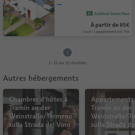
Südtirol Guest Pass
À partir de 85€
1 nuit / 1 appartement incl. TVA
1
1
1 - 22 sur 22 résultats
Autres hébergements
Chambres d'hôtes à
Appartements
Tramin an der
Tramin an der
Weinstraße/Termeno
Weinstraße/T
sulla Strada del Vino
sulla Strada de