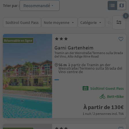
Recommandé
Trier par :
1
Südtirol Guest Pass
Note moyenne
Catégorie
Options de l
1 filtre 
Réservable en ligne
Garni Gartenheim
Tramin an der Weinstraße/Termeno sulla Strada
del Vino, Alto Adige Wine Road
56 m
à partir de Tramin an der
Weinstraße/Termeno sulla Strada del
Vino centre de
Südtirol Guest Pass
Bett+Bike
À partir de 130€
1 nuit / 2 personnes incl. TVA