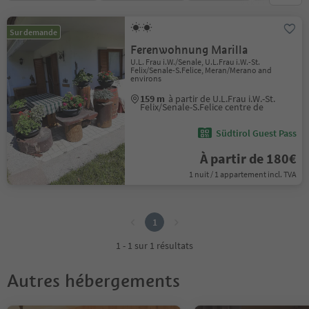
Sur demande
Ferenwohnung Marilla
U.L. Frau i.W./Senale, U.L.Frau i.W.-St.
Felix/Senale-S.Felice, Meran/Merano and
environs
159 m
à partir de U.L.Frau i.W.-St.
Felix/Senale-S.Felice centre de
Südtirol Guest Pass
À partir de 180€
1 nuit / 1 appartement incl. TVA
1
1
1 - 1 sur 1 résultats
Autres hébergements