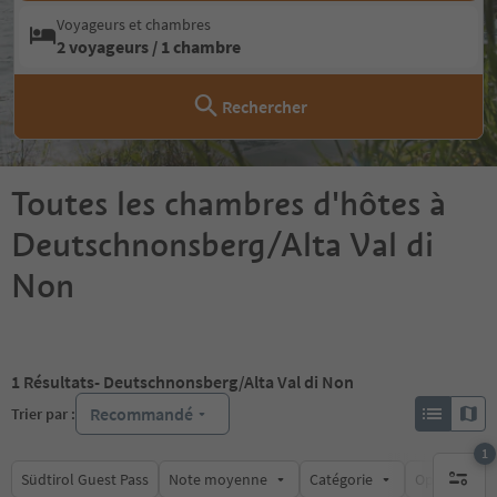
Voyageurs et chambres
2 voyageurs / 1 chambre
Rechercher
Toutes les chambres d'hôtes à
Deutschnonsberg/Alta Val di
Non
1
Résultats
- Deutschnonsberg/Alta Val di Non
Recommandé
Trier par :
1
Südtirol Guest Pass
Note moyenne
Catégorie
Options de l
1 filtre 