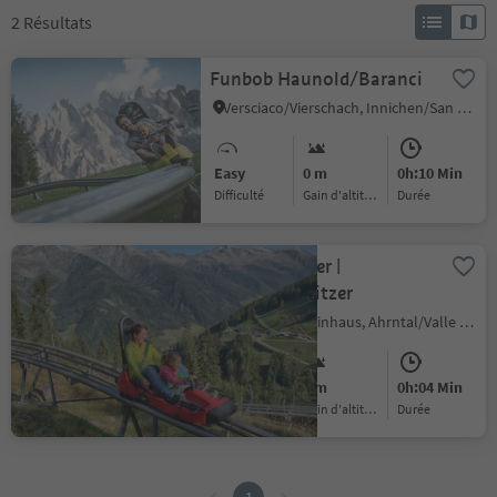
2
Résultats
Funbob Haunold/Baranci
Versciaco/Vierschach, Innichen/San Candido, Dolomites Region 3 Zinnen
Easy
0 m
0h:10 Min
Difficulté
Gain d'altitude
durée
Alpine Coaster |
Klausberg-Flitzer
Cadipietra/Steinhaus, Ahrntal/Valle Aurina, Ahrntal/Valle Aurina
Easy
0 m
0h:04 Min
Difficulté
Gain d'altitude
durée
1