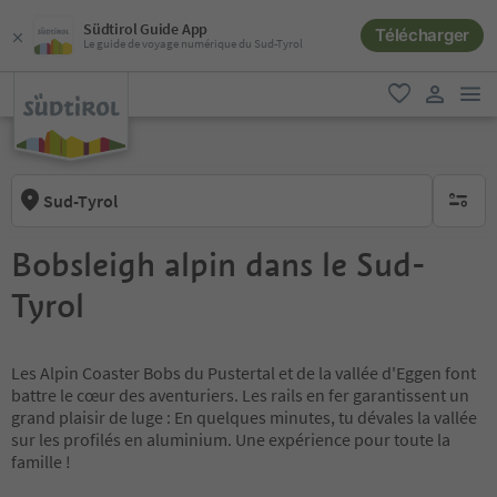
Südtirol Guide App
Télécharger
Le guide de voyage numérique du Sud-Tyrol
lie
favori
lien util
Sud-Tyrol
aucun fi
Bobsleigh alpin dans le Sud-
Tyrol
Les Alpin Coaster Bobs du Pustertal et de la vallée d'Eggen font
battre le cœur des aventuriers. Les rails en fer garantissent un
grand plaisir de luge : En quelques minutes, tu dévales la vallée
sur les profilés en aluminium. Une expérience pour toute la
famille !