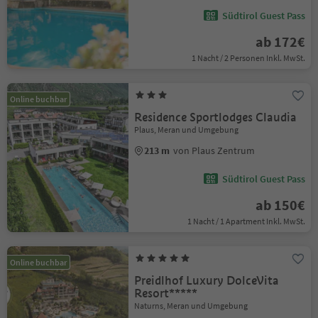
Südtirol Guest Pass
ab 172€
1 Nacht / 2 Personen Inkl. MwSt.
Online buchbar
Residence Sportlodges Claudia
Plaus, Meran und Umgebung
213 m
von Plaus Zentrum
Südtirol Guest Pass
ab 150€
1 Nacht / 1 Apartment Inkl. MwSt.
Online buchbar
Preidlhof Luxury DolceVita
Resort*****
Naturns, Meran und Umgebung