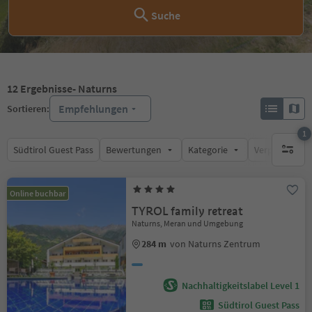
Suche
12
Ergebnisse
- Naturns
Empfehlungen
Sortieren:
1
Südtirol Guest Pass
Bewertungen
Kategorie
Verpflegungsa
1 aktive
Online buchbar
TYROL family retreat
Naturns, Meran und Umgebung
284 m
von Naturns Zentrum
Nachhaltigkeitslabel Level 1
Südtirol Guest Pass