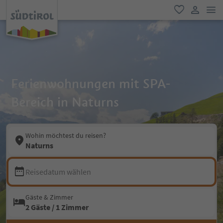
men
favorit
user lin
Ferienwohnungen mit SPA-
Bereich in Naturns
Wohin möchtest du reisen?
Naturns
Reisedatum wählen
Gäste & Zimmer
2 Gäste / 1 Zimmer