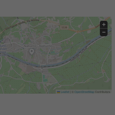
+
−
Leaflet
|
©
OpenStreetMap
Contributors