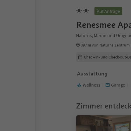
Auf Anfrage
Renesmee Ap
Naturns, Meran und Umgeb
397 m
von Naturns Zentrum
Buchungsdetails bearbeiten
Check-in- und Check-out-D
Ausstattung
Wellness
Garage
Zimmer entdec