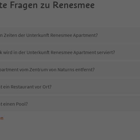
te Fragen zu
Renesmee
in Zeiten der Unterkunft Renesmee Apartment?
k wird in der Unterkunft Renesmee Apartment serviert?
Apartment vom Zentrum von Naturns entfernt?
 ein Restaurant vor Ort?
 einen Pool?
en
nterkunft Renesmee Apartment erlaubt?
 Renesmee Apartment?
Erhalten die Gäste von Renesmee Apartment einen Südtirol Guestpass?