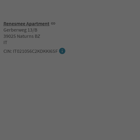
Renesmee Apartment
Gerberweg 13/B
39025 Naturns BZ
IT
CIN: IT021056C2KDKKI6SF