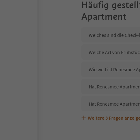
Häufig gestell
Apartment
Welches sind die Check-
Welche Art von Frühstüc
Wie weit ist Renesmee 
Hat Renesmee Apartment
Hat Renesmee Apartment
Weitere
3
Fragen anzeig
Sind Haustiere in der U
Welche Services bietet