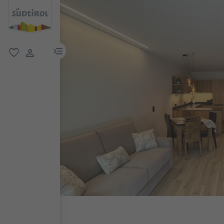
menu link
favorit
user link