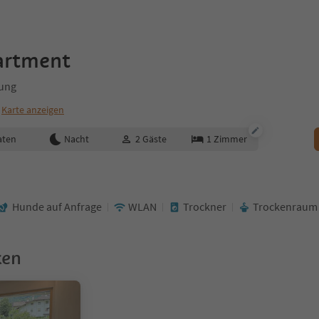
artment
ung
Karte anzeigen
aten
Nacht
2
Gäste
1
Zimmer
Hunde auf Anfrage
WLAN
Trockner
Trockenraum
ken