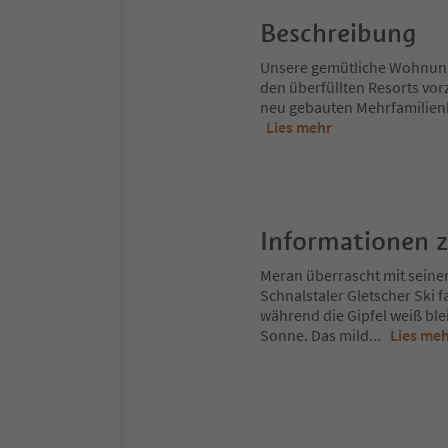
Beschreibung
Unsere gemütliche Wohnung i
den überfüllten Resorts vor
neu gebauten Mehrfamilienha
Lies mehr
Informationen 
Meran überrascht mit seine
Schnalstaler Gletscher Ski 
während die Gipfel weiß ble
Sonne. Das mild
...
Lies me