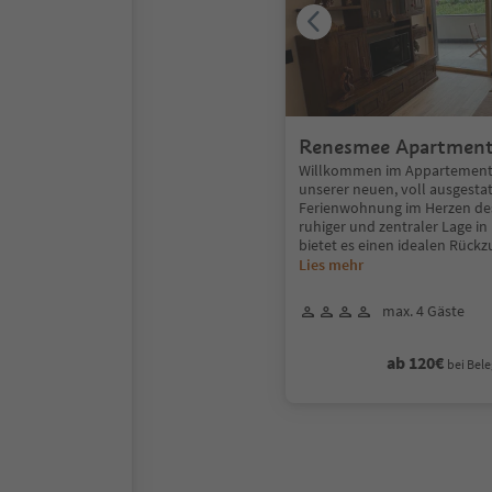
Renesmee Apartmen
Willkommen im Appartement
unserer neuen, voll ausgesta
Ferienwohnung im Herzen des
ruhiger und zentraler Lage in
bietet es einen idealen Rück
Lies mehr
max. 4 Gäste
ab 120€
bei Bele