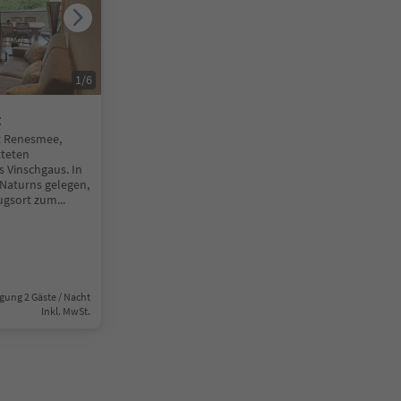
1
/
6
t
 Renesmee,
tteten
 Vinschgaus. In
 Naturns gelegen,
zugsort zum
...
gung 2 Gäste / Nacht
Inkl. MwSt.