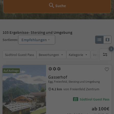
Suche
103
Ergebnisse
- Sterzing und Umgebung
Empfehlungen
Sortieren:
1
Südtirol Guest Pass
Bewertungen
Kategorie
Verpflegungsa
1 aktive
Auf Anfrage
Gasserhof
Egg, Freienfeld, Sterzing und Umgebung
4.2 km
von Freienfeld Zentrum
Südtirol Guest Pass
ab 100€