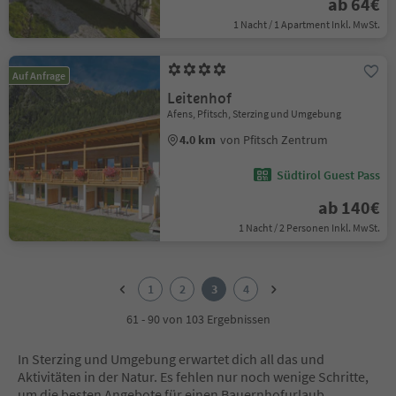
ab 64€
1 Nacht / 1 Apartment Inkl. MwSt.
Auf Anfrage
Leitenhof
Afens, Pfitsch, Sterzing und Umgebung
4.0 km
von Pfitsch Zentrum
Südtirol Guest Pass
ab 140€
1 Nacht / 2 Personen Inkl. MwSt.
1
2
1
2
3
4
3
4
61 - 90 von 103 Ergebnissen
In Sterzing und Umgebung erwartet dich all das und
Aktivitäten in der Natur. Es fehlen nur noch wenige Schritte,
um die besten Angebote für einen Bauernhofurlaub