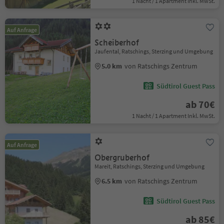
1 Nacht / 1 Apartment Inkl. MwSt.
Auf Anfrage
Scheiberhof
Jaufental, Ratschings, Sterzing und Umgebung
5.0 km
von Ratschings Zentrum
Südtirol Guest Pass
ab 70€
1 Nacht / 1 Apartment Inkl. MwSt.
Auf Anfrage
Obergruberhof
Mareit, Ratschings, Sterzing und Umgebung
6.5 km
von Ratschings Zentrum
Südtirol Guest Pass
ab 85€