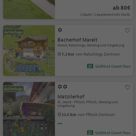
ab 80€
1 Nacht / 1 Apartment Inkl. MwSt.
Auf Anfrage
Bacherhof Mareit
Mareit, Ratschings, Sterzing und Umgebung
7.2 km
von Ratschings Zentrum
Südtirol Guest Pass
Auf Anfrage
Matzilerhof
St. Jakob - Pfitsch, Pfitsch, Sterzing und
Umgebung
12.5 km
von Pfitsch Zentrum
Südtirol Guest Pass