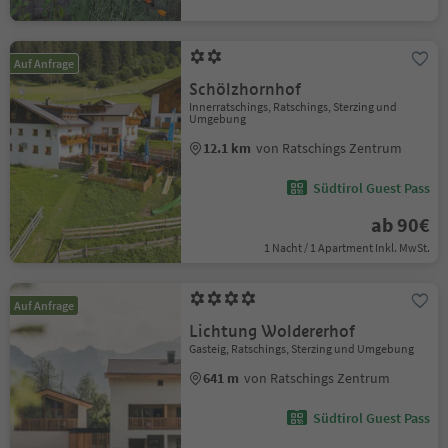
Auf Anfrage
Schölzhornhof
Innerratschings, Ratschings, Sterzing und
Umgebung
12.1 km
von Ratschings Zentrum
Südtirol Guest Pass
ab 90€
1 Nacht / 1 Apartment Inkl. MwSt.
Auf Anfrage
Lichtung Woldererhof
Gasteig, Ratschings, Sterzing und Umgebung
641 m
von Ratschings Zentrum
Südtirol Guest Pass