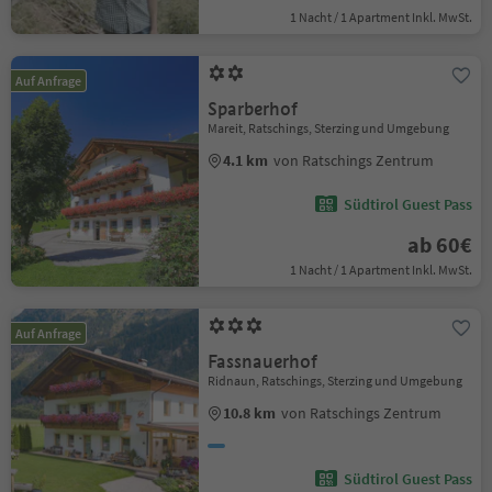
1 Nacht / 1 Apartment Inkl. MwSt.
Auf Anfrage
Sparberhof
Mareit, Ratschings, Sterzing und Umgebung
4.1 km
von Ratschings Zentrum
Südtirol Guest Pass
ab 60€
1 Nacht / 1 Apartment Inkl. MwSt.
Auf Anfrage
Fassnauerhof
Ridnaun, Ratschings, Sterzing und Umgebung
10.8 km
von Ratschings Zentrum
Südtirol Guest Pass