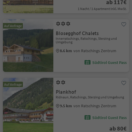
ab 117€
1 Nacht / 1 Apartment Inkl. MwSt.
Auf Anfrage
Blosegghof Chalets
Innerratschings, Ratschings, Sterzing und
Umgebung
8.6 km
von Ratschings Zentrum
Südtirol Guest Pass
Auf Anfrage
Plankhof
Ridnaun, Ratschings, Sterzing und Umgebung
9.5 km
von Ratschings Zentrum
Südtirol Guest Pass
ab 80€