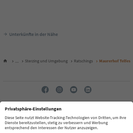
Unterkünfte in der Nähe
...
Sterzing und Umgebung
Ratschings
Maurerhof Telfes
Sprache: Deutsch
FAQ
Kontakt
Presse
MICE
Datenschutzerklärung
AGB