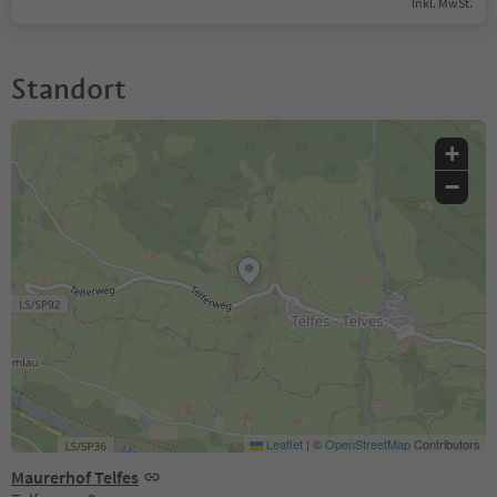
Inkl. MwSt.
Standort
+
−
Leaflet
|
©
OpenStreetMap
Contributors
Maurerhof Telfes