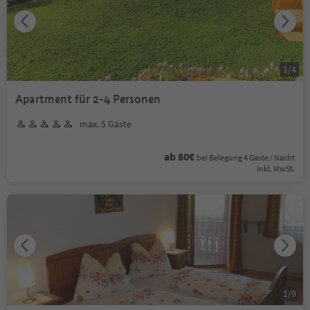
1
/
4
Apartment für 2-4 Personen
max. 5 Gäste
ab 80€
bei Belegung 4 Gäste / Nacht
Inkl. MwSt.
1
/
9