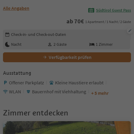
Alle Angaben
Südtirol Guest Pass
ab
70
€
1 Apartment / 1 Nacht / 2 Gäste
Buchungsdetails bearbeiten
Check-in- und Check-out-Daten
Nacht
2
Gäste
1
Zimmer
Verfügbarkeit prüfen
Ausstattung
Offener Parkplatz
Kleine Haustiere erlaubt
WLAN
Bauernhof mit Viehhaltung
+ 5 mehr
Zimmer entdecken