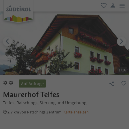
men
favorit
user lin
1
/
16
Auf Anfrage
Maurerhof Telfes
Telfes, Ratschings, Sterzing und Umgebung
2.7 km
von Ratschings Zentrum
Karte anzeigen