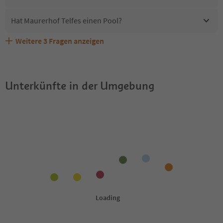
Hat Maurerhof Telfes einen Pool?
Weitere
3
Fragen anzeigen
Sind Haustiere in der Unterkunft Maurerhof Telfes
Erhalten die Gäste von Maurerhof Telfes einen Südtirol
Welche Services bietet Maurerhof Telfes?
erlaubt?
Guestpass?
Unterkünfte in der Umgebung