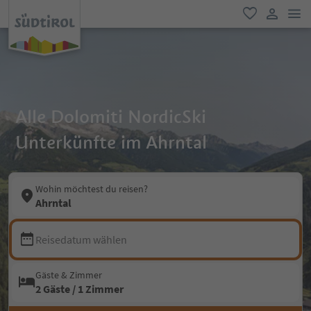
men
favorit
user lin
Alle Dolomiti NordicSki
Unterkünfte im Ahrntal
Wohin möchtest du reisen?
Ahrntal
Reisedatum wählen
Gäste & Zimmer
2 Gäste / 1 Zimmer