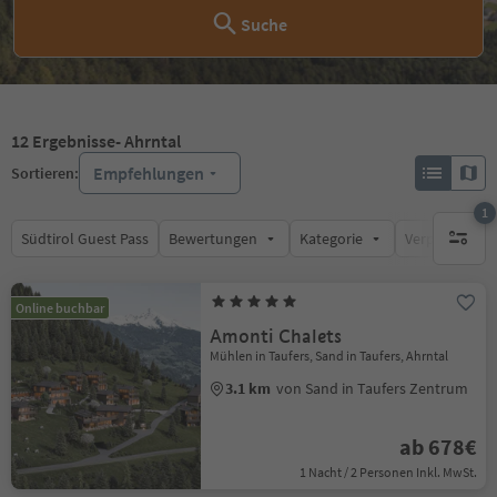
Suche
12
Ergebnisse
- Ahrntal
Empfehlungen
Sortieren:
1
Südtirol Guest Pass
Bewertungen
Kategorie
Verpflegungsa
1 aktive
Online buchbar
Amonti Chalets
Mühlen in Taufers, Sand in Taufers, Ahrntal
3.1 km
von Sand in Taufers Zentrum
ab 678€
1 Nacht / 2 Personen Inkl. MwSt.