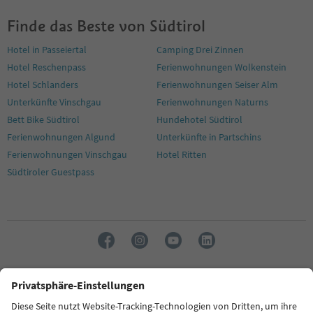
Finde das Beste von Südtirol
Hotel in Passeiertal
Camping Drei Zinnen
Hotel Reschenpass
Ferienwohnungen Wolkenstein
Hotel Schlanders
Ferienwohnungen Seiser Alm
Unterkünfte Vinschgau
Ferienwohnungen Naturns
Bett Bike Südtirol
Hundehotel Südtirol
Ferienwohnungen Algund
Unterkünfte in Partschins
Ferienwohnungen Vinschgau
Hotel Ritten
Südtiroler Guestpass
Sprache: Deutsch