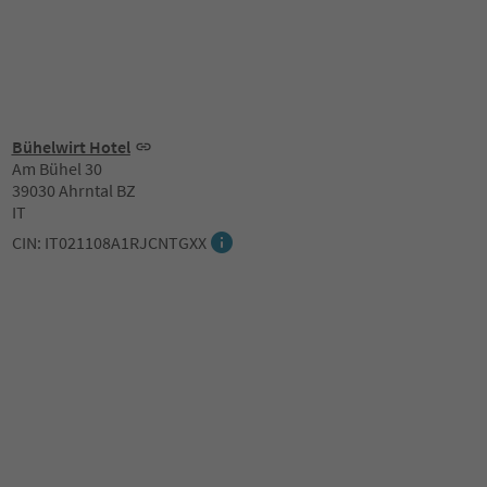
Bühelwirt Hotel
Am Bühel 30
39030 Ahrntal BZ
IT
CIN: IT021108A1RJCNTGXX