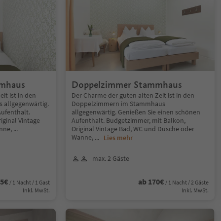
mmhaus
Doppelzimmer Stammhaus
it ist in den
Der Charme der guten alten Zeit ist in den
 allgegenwärtig.
Doppelzimmern im Stammhaus
ufenthalt.
allgegenwärtig. Genießen Sie einen schönen
iginal Vintage
Aufenthalt. Budgetzimmer, mit Balkon,
nne,
...
Original Vintage Bad, WC und Dusche oder
Wanne,
...
Lies mehr
max. 2 Gäste
85€
ab 170€
/ 1 Nacht / 1 Gast
/ 1 Nacht / 2 Gäste
Inkl. MwSt.
Inkl. MwSt.