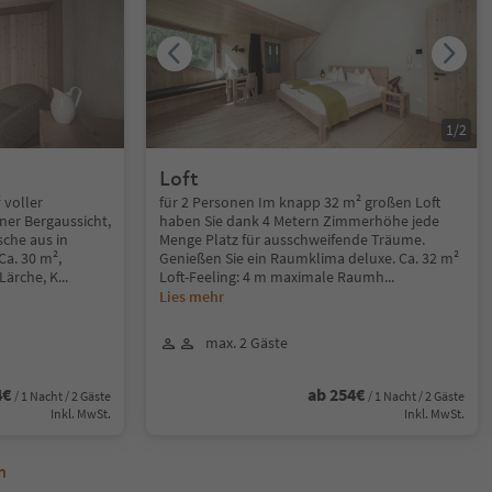
1
/
2
Loft
 voller
für 2 Personen Im knapp 32 m² großen Loft
ner Bergaussicht,
haben Sie dank 4 Metern Zimmerhöhe jede
sche aus in
Menge Platz für ausschweifende Träume.
Ca. 30 m²,
Genießen Sie ein Raumklima deluxe. Ca. 32 m²
Lärche, K
...
Loft-Feeling: 4 m maximale Raumh
...
Lies mehr
max. 2 Gäste
4€
ab 254€
/ 1 Nacht / 2 Gäste
/ 1 Nacht / 2 Gäste
Inkl. MwSt.
Inkl. MwSt.
n