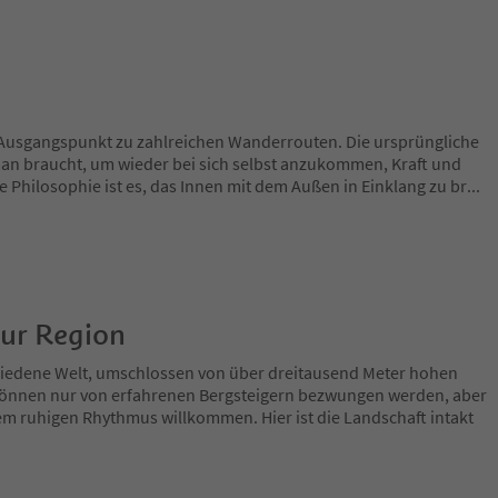
e Ausgangspunkt zu zahlreichen Wanderrouten. Die ursprüngliche
 man braucht, um wieder bei sich selbst anzukommen, Kraft und
e Philosophie ist es, das Innen mit dem Außen in Einklang zu br
...
zur Region
chiedene Welt, umschlossen von über dreitausend Meter hohen
e können nur von erfahrenen Bergsteigern bezwungen werden, aber
nem ruhigen Rhythmus willkommen. Hier ist die Landschaft intakt