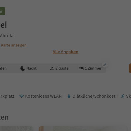
ar
el
 Ahrntal
Karte anzeigen
Alle Angaben
aten
Nacht
2
Gäste
1
Zimmer
arkplatz
Kostenloses WLAN
Diätküche/Schonkost
Sk
ken