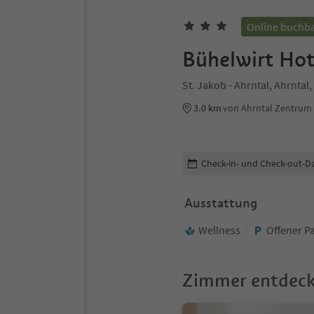
Online buchb
Bühelwirt Hot
St. Jakob - Ahrntal, Ahrntal,
3.0 km
von Ahrntal Zentrum
Buchungsdetails bearbeiten
Check-in- und Check-out-D
Ausstattung
Wellness
Offener P
Zimmer entdec