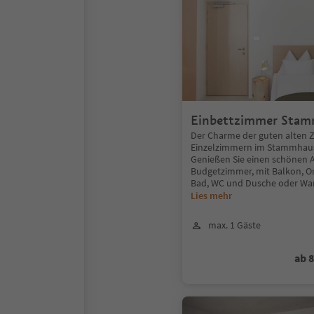
Einbettzimmer Sta
Der Charme der guten alten Ze
Einzelzimmern im Stammhaus
Genießen Sie einen schönen A
Budgetzimmer, mit Balkon, Or
Bad, WC und Dusche oder Wa
Lies mehr
max. 1 Gäste
ab 