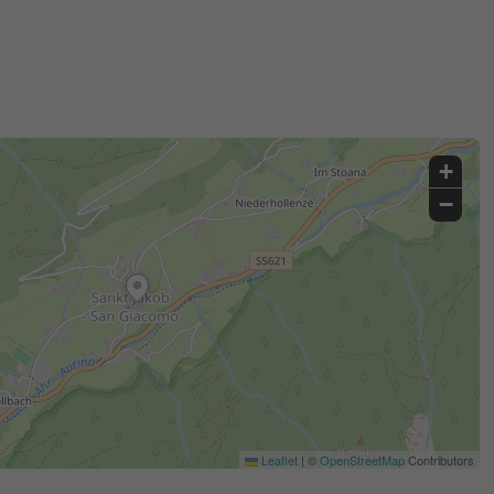
+
−
Leaflet
|
©
OpenStreetMap
Contributors