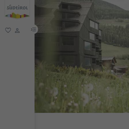
menu link
favorit
user link