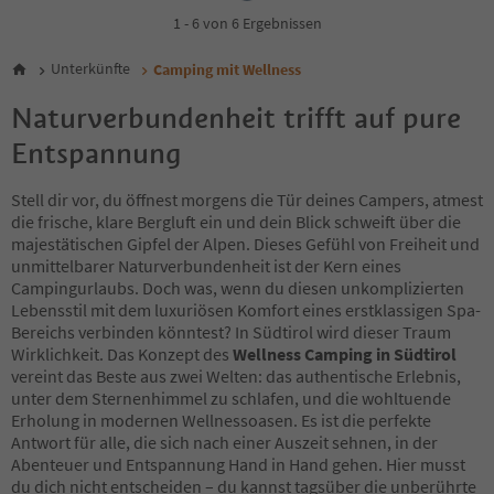
1 - 6 von 6 Ergebnissen
Unterkünfte
Camping mit Wellness
Naturverbundenheit trifft auf pure
Entspannung
Stell dir vor, du öffnest morgens die Tür deines Campers, atmest
die frische, klare Bergluft ein und dein Blick schweift über die
majestätischen Gipfel der Alpen. Dieses Gefühl von Freiheit und
unmittelbarer Naturverbundenheit ist der Kern eines
Campingurlaubs. Doch was, wenn du diesen unkomplizierten
Lebensstil mit dem luxuriösen Komfort eines erstklassigen Spa-
Bereichs verbinden könntest? In Südtirol wird dieser Traum
Wirklichkeit. Das Konzept des
Wellness Camping in Südtirol
vereint das Beste aus zwei Welten: das authentische Erlebnis,
unter dem Sternenhimmel zu schlafen, und die wohltuende
Erholung in modernen Wellnessoasen. Es ist die perfekte
Antwort für alle, die sich nach einer Auszeit sehnen, in der
Abenteuer und Entspannung Hand in Hand gehen. Hier musst
du dich nicht entscheiden – du kannst tagsüber die unberührte