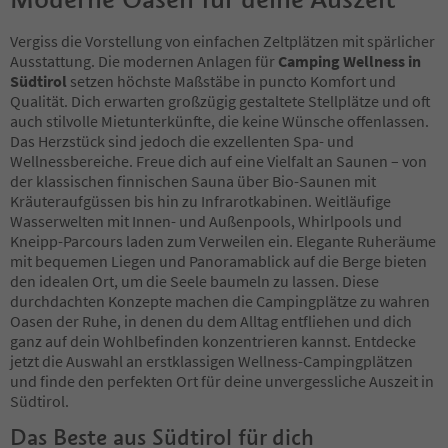
Vergiss die Vorstellung von einfachen Zeltplätzen mit spärlicher
Ausstattung. Die modernen Anlagen für
Camping Wellness in
Südtirol
setzen höchste Maßstäbe in puncto Komfort und
Qualität. Dich erwarten großzügig gestaltete Stellplätze und oft
auch stilvolle Mietunterkünfte, die keine Wünsche offenlassen.
Das Herzstück sind jedoch die exzellenten Spa- und
Wellnessbereiche. Freue dich auf eine Vielfalt an Saunen – von
der klassischen finnischen Sauna über Bio-Saunen mit
Kräuteraufgüssen bis hin zu Infrarotkabinen. Weitläufige
Wasserwelten mit Innen- und Außenpools, Whirlpools und
Kneipp-Parcours laden zum Verweilen ein. Elegante Ruheräume
mit bequemen Liegen und Panoramablick auf die Berge bieten
den idealen Ort, um die Seele baumeln zu lassen. Diese
durchdachten Konzepte machen die Campingplätze zu wahren
Oasen der Ruhe, in denen du dem Alltag entfliehen und dich
ganz auf dein Wohlbefinden konzentrieren kannst. Entdecke
jetzt die Auswahl an erstklassigen Wellness-Campingplätzen
und finde den perfekten Ort für deine unvergessliche Auszeit in
Südtirol.
Das Beste aus Südtirol für dich