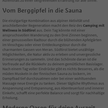
Aufenthalt zu einer tiefgreifenden Erfahrung für alle Sinne.
Vom Berggipfel in die Sauna
Die einzigartige Kombination aus alpiner Aktivität und
anschließender Regeneration macht den Reiz des
Camping mit
Wellness in Südtirol
aus. Dein Tag könnte mit einer
anspruchsvollen Wanderung zu den Drei Zinnen beginnen,
einer genussvollen Radtour durch die blühenden Apfelgärten
im Vinschgau oder einer Entdeckungstour durch die
charmanten Gassen von Meran. Südtirol bietet unzählige
Möglichkeiten, die Natur aktiv zu erleben und unvergessliche
Erinnerungen zu sammeln. Und das Schönste daran ist die
Vorfreude auf die Rückkehr zu deinem gemütlichen Basislager.
Nach einem Tag voller Eindrücke gibt es nichts Besseres, als die
müden Muskeln in der finnischen Sauna zu lockern, im
Dampfbad tief durchzuatmen oder bei einer wohltuenden
Massage neue Energie zu tanken. Dieser tägliche Rhythmus aus
Anspannung und Entspannung, aus Abenteuerlust und innerer
Einkehr, schafft eine perfekte Balance und sorgt für nachhaltige
Erholung.
Moderne Oasen für deine Auszeit