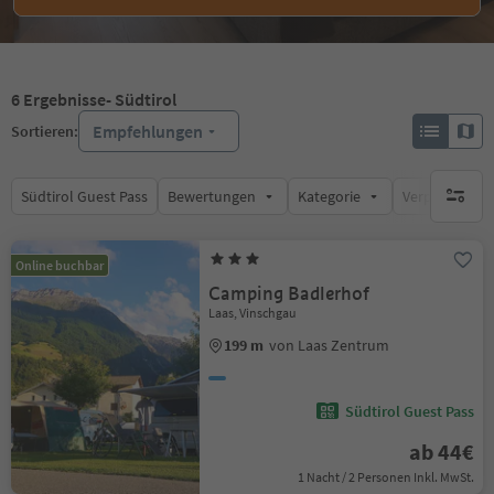
6
Ergebnisse
- Südtirol
Empfehlungen
Sortieren:
Südtirol Guest Pass
Bewertungen
Kategorie
Verpflegungsa
keine ak
Online buchbar
Camping Badlerhof
Laas, Vinschgau
199 m
von Laas Zentrum
Südtirol Guest Pass
ab 44€
1 Nacht / 2 Personen Inkl. MwSt.