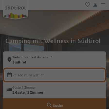
men
favorit
user lin
Camping mit Wellness in Südtirol
Wohin möchtest du reisen?
Südtirol
Reisedatum wählen
Gäste & Zimmer
2 Gäste / 1 Zimmer
Suche