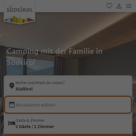
men
favorit
user lin
Camping mit der Familie in
Südtirol
Wohin möchtest du reisen?
Südtirol
Reisedatum wählen
Gäste & Zimmer
2 Gäste / 1 Zimmer