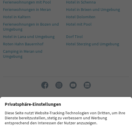
Ferienwohnungen mit Pool
Hotel in Schenna
Ferienwohnungen in Meran
Hotel in Brixen und Umgebung
Hotel in Kaltern
Hotel Dolomiten
Ferienwohnungen in Bozen und
Hotel mit Pool
Umgebung
Hotel in Lana und Umgebung
Dorf Tirol
Roten Hahn Bauernhof
Hotel Sterzing und Umgebung
Camping in Meran und
Umgebung
Sprache: Deutsch
FAQ
Kontakt
Presse
MICE
Datenschutzerklärung
AGB
Impressum
Cookie Policy
Film commission
Über uns