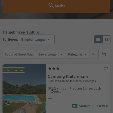
Suche
7
Ergebnisse
- Südtirol
Empfehlungen
Sortieren:
Südtirol Guest Pass
Bewertungen
Kategorie
Verpflegungsa
keine ak
Online buchbar
Camping Kiefernhain
Prad, Prad am Stilfser Joch, Vinschgau
1.2 km
von Prad am Stilfser Joch
Zentrum
Südtirol Guest Pass