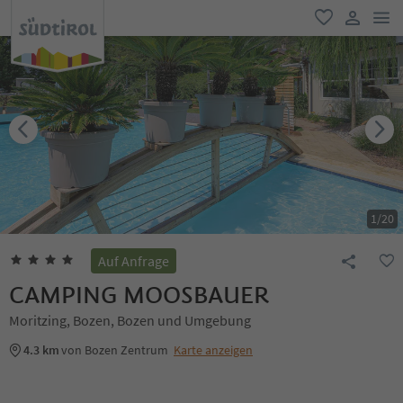
men
favorit
user lin
1
/
20
Auf Anfrage
CAMPING MOOSBAUER
Moritzing, Bozen, Bozen und Umgebung
4.3 km
von Bozen Zentrum
Karte anzeigen