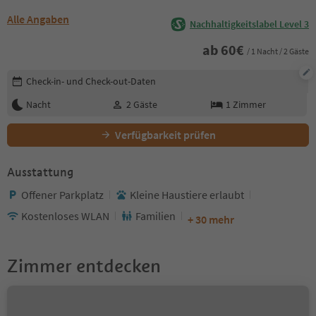
Alle Angaben
Nachhaltigkeitslabel Level 3
ab
60
€
/ 1 Nacht / 2 Gäste
Buchungsdetails bearbeiten
Check-in- und Check-out-Daten
Nacht
2
Gäste
1
Zimmer
Verfügbarkeit prüfen
Ausstattung
Offener Parkplatz
Kleine Haustiere erlaubt
Kostenloses WLAN
Familien
+ 30 mehr
Zimmer entdecken