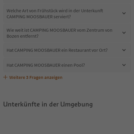
Welche Art von Frühstück wird in der Unterkunft
CAMPING MOOSBAUER serviert?
Wie weit ist CAMPING MOOSBAUER vom Zentrum von
Bozen entfernt?
Hat CAMPING MOOSBAUER ein Restaurant vor Ort?
Hat CAMPING MOOSBAUER einen Pool?
Weitere
3
Fragen anzeigen
Sind Haustiere in der Unterkunft CAMPING MOOSBAUER
Erhalten die Gäste von CAMPING MOOSBAUER einen
Welche Services bietet CAMPING MOOSBAUER?
erlaubt?
Südtirol Guestpass?
Unterkünfte in der Umgebung