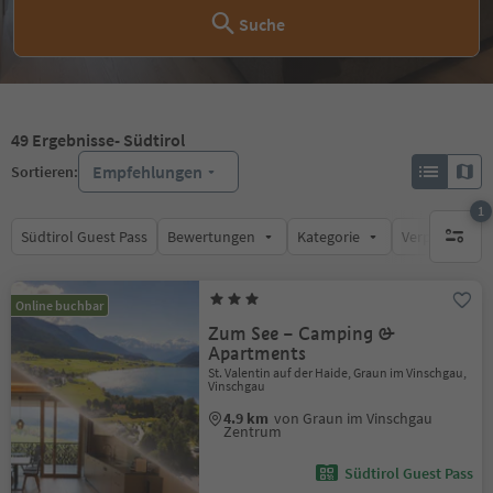
Suche
49
Ergebnisse
- Südtirol
Empfehlungen
Sortieren:
1
Südtirol Guest Pass
Bewertungen
Kategorie
Verpflegungsa
1 aktive
Online buchbar
Zum See – Camping &
Apartments
St. Valentin auf der Haide, Graun im Vinschgau,
Vinschgau
4.9 km
von Graun im Vinschgau
Zentrum
Südtirol Guest Pass