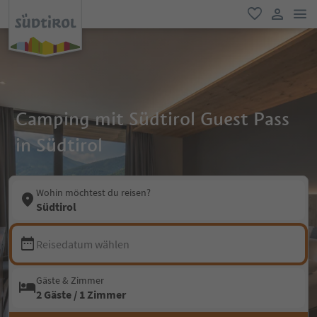
men
favorit
user lin
Camping mit Südtirol Guest Pass
in Südtirol
Wohin möchtest du reisen?
Südtirol
Reisedatum wählen
Gäste & Zimmer
2 Gäste / 1 Zimmer