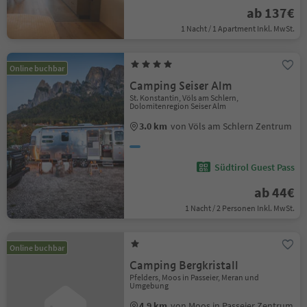
ab 137€
1 Nacht / 1 Apartment Inkl. MwSt.
Online buchbar
Camping Seiser Alm
St. Konstantin, Völs am Schlern,
Dolomitenregion Seiser Alm
3.0 km
von Völs am Schlern Zentrum
Südtirol Guest Pass
ab 44€
1 Nacht / 2 Personen Inkl. MwSt.
Online buchbar
Camping Bergkristall
Pfelders, Moos in Passeier, Meran und
Umgebung
4.9 km
von Moos in Passeier Zentrum