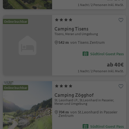
1 Nacht / 2 Personen Inkl. MwSt.
Online buchbar
Camping Tisens
Tisens, Meran und Umgebung
542 m
von Tisens Zentrum
Südtirol Guest Pass
ab 40€
1 Nacht / 2 Personen Inkl. MwSt.
Online buchbar
Camping Zögghof
St. Leonhard i.P., St.Leonhard in Passeier,
Meran und Umgebung
704 m
von St.Leonhard in Passeier
Zentrum
Südtirol Guest Pass