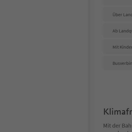
Über Lan
Ab Landq
Mit Kinde
Busverbin
Klimafr
Mit der Bah