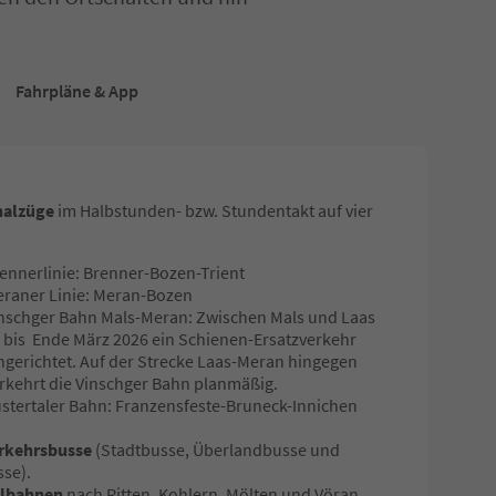
Fahrpläne & App
nalzüge
im Halbstunden- bzw. Stundentakt auf vier
:
ennerlinie: Brenner-Bozen-Trient
raner Linie: Meran-Bozen
nschger Bahn Mals-Meran: Zwischen Mals und Laas
t bis Ende März 2026 ein Schienen-Ersatzverkehr
ngerichtet. Auf der Strecke Laas-Meran hingegen
rkehrt die Vinschger Bahn planmäßig.
stertaler Bahn: Franzensfeste-Bruneck-Innichen
rkehrsbusse
(Stadtbusse, Überlandbusse und
sse).
ilbahnen
nach Ritten, Kohlern, Mölten und Vöran.