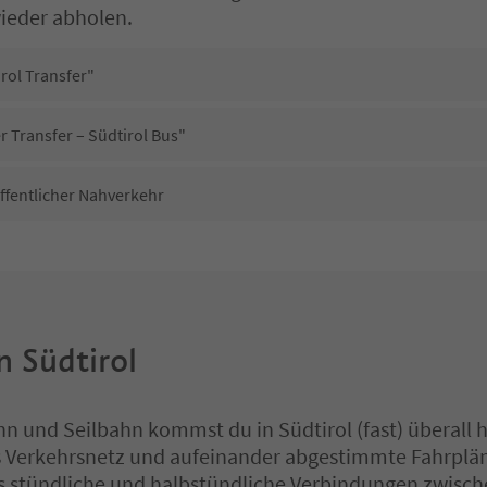
ieder abholen.
irol Transfer"
r Transfer – Südtirol Bus"
ffentlicher Nahverkehr
n Südtirol
hn und Seilbahn kommst du in Südtirol (fast) überall h
s Verkehrsnetz und aufeinander abgestimmte Fahrplä
s stündliche und halbstündliche Verbindungen zwisch