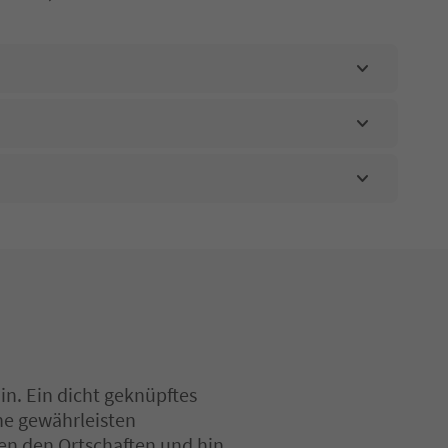
in. Ein dicht geknüpftes
ne gewährleisten
en den Ortschaften und hin