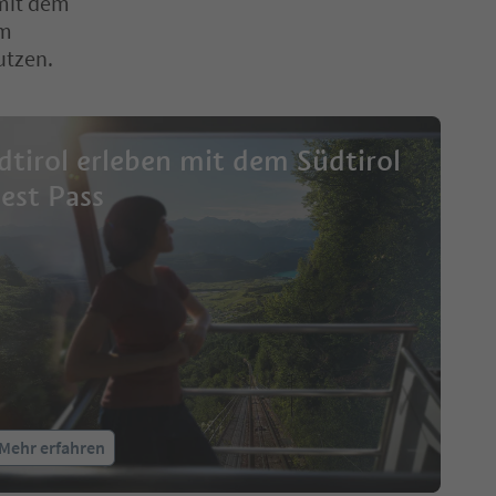
 mit dem
im
utzen.
dtirol erleben mit dem Südtirol
est Pass
Mehr erfahren