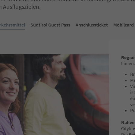
n Ausflugszielen.
rkehrsmittel
Südtirol Guest Pass
Anschlussticket
Mobilcard
Regio
Linien
Br
Me
Vi
is
ei
ve
Pu
Nahve
Citybu
Die
Se