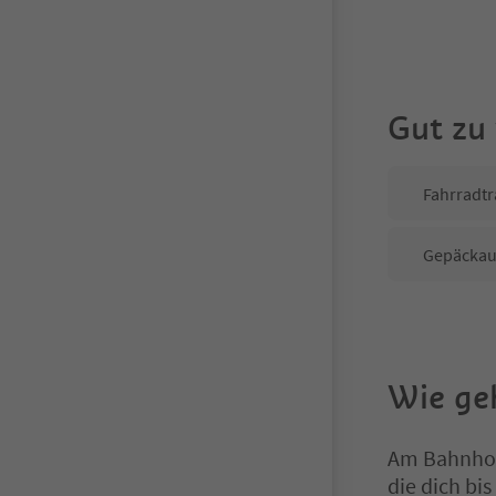
Gut zu
Fahrradtr
Gepäcka
Wie geh
Am Bahnhof 
die dich bi