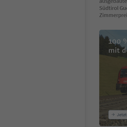
ausgebautes
Südtirol Gu
Zimmerpreis
100 %
mit d
Jetzt