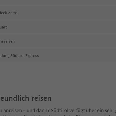
deck-Zams
uart
rn reisen
dung Südtirol Express
eundlich reisen
n anreisen – und dann? Südtirol verfügt über ein sehr 