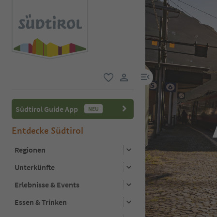
menu link
favorit
user link
Südtirol Guide App
NEU
Entdecke Südtirol
Regionen
Unterkünfte
Erlebnisse & Events
Essen & Trinken