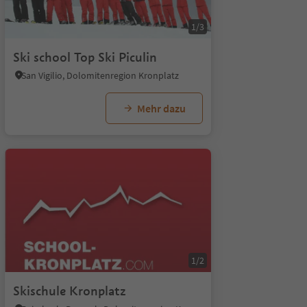
1/5
1/3
Ski school Top Ski Piculin
San Vigilio, Dolomitenregion Kronplatz
Mehr dazu
1/5
1/2
Skischule Kronplatz