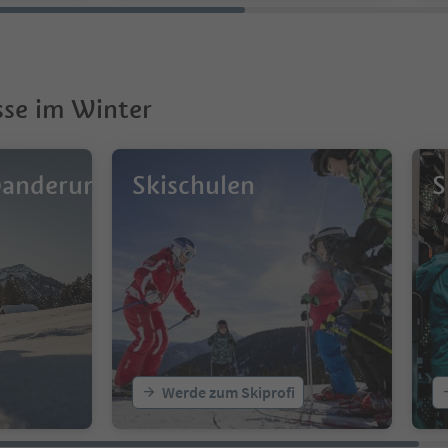
sse im Winter
wanderungen
Skischulen
S
Werde zum Skiprofi