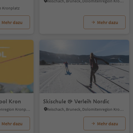
Reischach, Bruneck, Dolomitenregion Kronplatz
n Kronplatz
Mehr dazu
Mehr dazu
1/6
ool Kron
Skischule & Verleih Nordic
Oberolang, Olang, Dolomitenregion Kronplatz
Reischach, Bruneck, Dolomitenregion Kronplatz
Mehr dazu
Mehr dazu