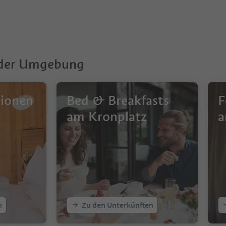
 der Umgebung
sionen
Bed & Breakfasts
F
am Kronplatz
a
n
Zu den Unterkünften