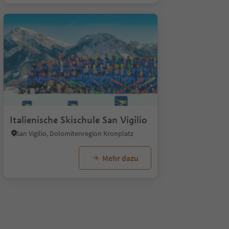
1/7
1
Italienische Skischule San Vigilio
San Vigilio, Dolomitenregion Kronplatz
Mehr dazu