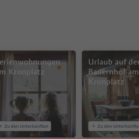
erienwohnungen
Urlaub auf d
m Kronplatz
Bauernhof am
Kronplatz
Zu den Unterkünften
Zu den Unterkünft