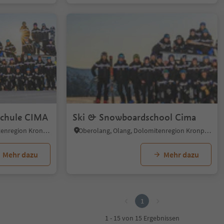
1/5
schule CIMA
Ski & Snowboardschool Cima
Mitterolang, Olang, Dolomitenregion Kronplatz
Oberolang, Olang, Dolomitenregion Kronplatz
Mehr dazu
Mehr dazu
1
1 - 15 von 15 Ergebnissen