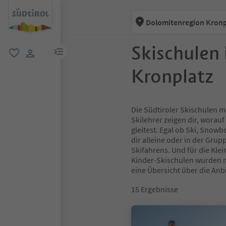
Dolomitenregion Kronp
Skischulen
menu link
favorit
user link
Kronplatz
Die Südtiroler Skischulen m
Skilehrer zeigen dir, worau
gleitest. Egal ob Ski, Snowb
dir alleine oder in der Gru
Skifahrens. Und für die Klei
Kinder-Skischulen wurden mit
eine Übersicht über die Anbi
15
Ergebnisse