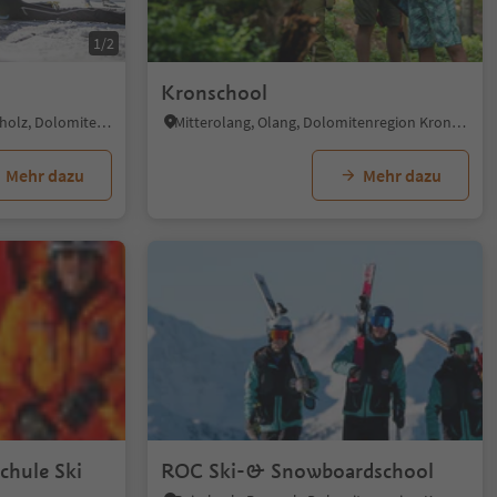
1/2
Kronschool
Antholz-Obertal, Rasen-Antholz, Dolomitenregion Kronplatz
Mitterolang, Olang, Dolomitenregion Kronplatz
Mehr dazu
Mehr dazu
chule Ski
ROC Ski-& Snowboardschool