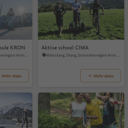
1/5
hule KRON
Aktive school CIMA
Mitterolang, Olang, Dolomitenregion Kronplatz
Mitterolang, Olang, Dolomitenregion Kronplatz
Mehr dazu
Mehr dazu