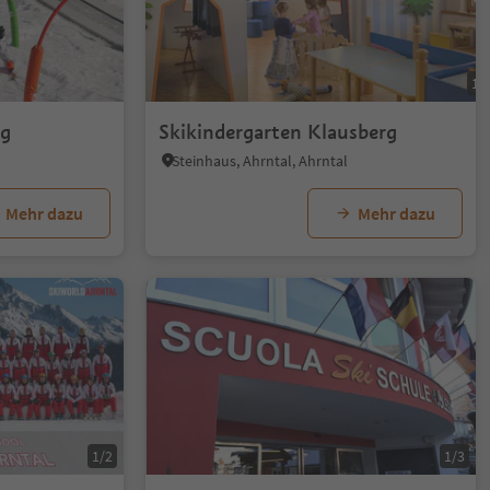
1/
rg
Skikindergarten Klausberg
Steinhaus, Ahrntal, Ahrntal
Mehr dazu
Mehr dazu
1/2
1/3