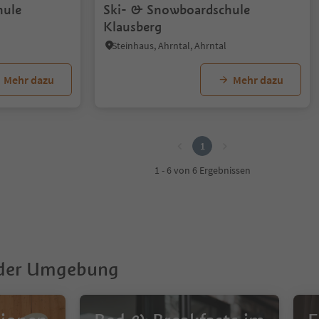
hule
Ski- & Snowboardschule
Klausberg
Steinhaus, Ahrntal, Ahrntal
Mehr dazu
Mehr dazu
1
1 - 6 von 6 Ergebnissen
 der Umgebung