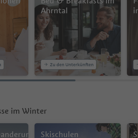
sionen
Bed & Breakfasts im
F
Ahrntal
i
n
Zu den Unterkünften
sse im Winter
wanderungen
Skischulen
S