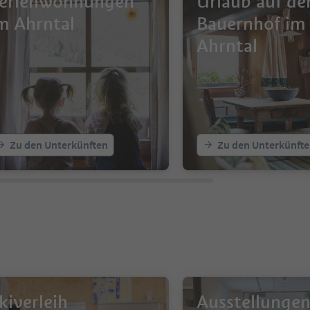
erienwohnungen
Urlaub auf d
m Ahrntal
Bauernhof im
Ahrntal
Zu den Unterkünften
Zu den Unterkünft
kiverleih
Ausstellunge