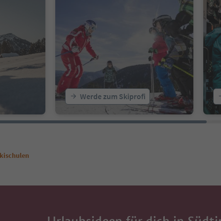
Werde zum Skiprofi
kischulen