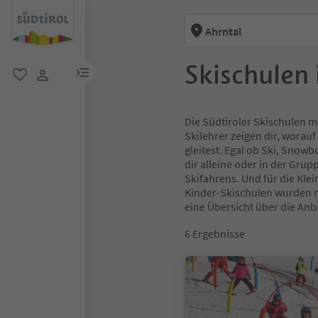
Ahrntal
Skischulen
menu link
favorit
user link
Die Südtiroler Skischulen m
Skilehrer zeigen dir, worau
gleitest. Egal ob Ski, Snowb
dir alleine oder in der Gru
Skifahrens. Und für die Klei
Kinder-Skischulen wurden mit
eine Übersicht über die Anbi
6
Ergebnisse