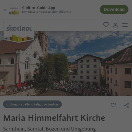
Südtirol Guide App
Download
Der digitale Reisebegleiter Südtirols
men
favorit
user lin
Kirchen, Kapellen, Religiöse Zentren
Maria Himmelfahrt Kirche
Sarnthein, Sarntal, Bozen und Umgebung