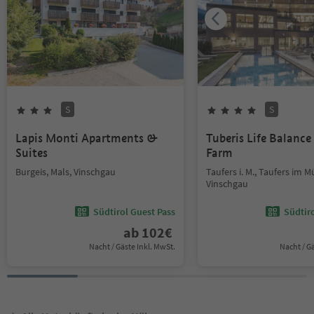
S
S
Lapis Monti Apartments &
Tuberis Life Balanc
Suites
Farm
Burgeis, Mals, Vinschgau
Taufers i. M., Taufers im M
Vinschgau
Südtirol Guest Pass
Südtir
ab
102
€
Nacht / Gäste Inkl. MwSt.
Nacht / G