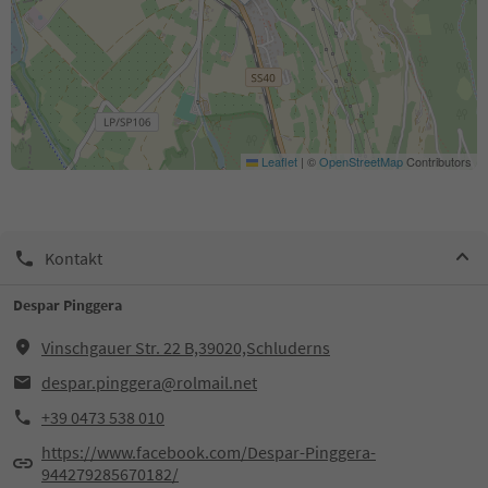
Leaflet
|
©
OpenStreetMap
Contributors
Kontakt
Despar Pinggera
Vinschgauer Str. 22 B,39020,Schluderns
despar.pinggera@rolmail.net
+39 0473 538 010
https://www.facebook.com/Despar-Pinggera-
944279285670182/