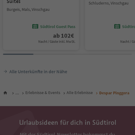
Suites
Schluderns, Vinschgau
Burgeis, Mals, Vinschgau
Südtirol Guest Pass
Südtir
ab
102
€
Nacht / Gäste Inkl. MwSt.
Nacht / G
Alle Unterkünfte in der Nähe
...
Erlebnisse & Events
Alle Erlebnisse
Despar Pinggera
Urlaubsideen für dich in Südtirol
Mit der Südtirol-Newsletter bekommst du