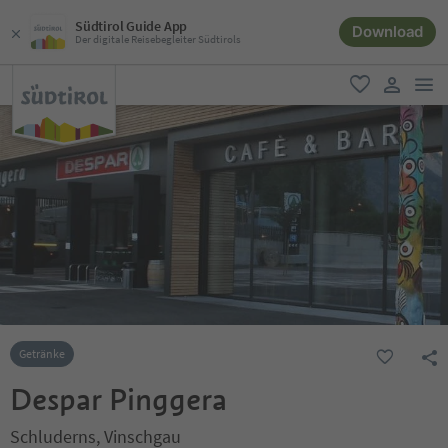
Südtirol Guide App
Download
Der digitale Reisebegleiter Südtirols
men
favorit
user lin
Getränke
Despar Pinggera
Schluderns, Vinschgau