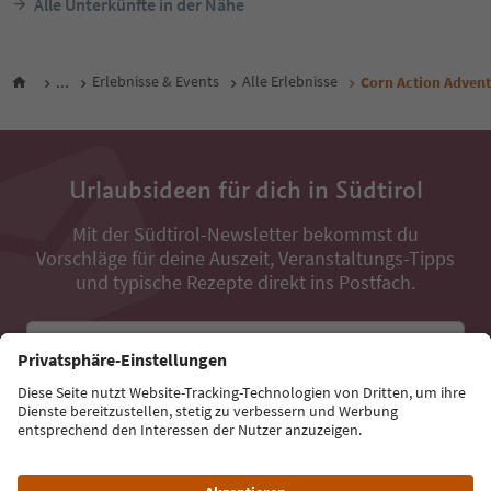
Alle Unterkünfte in der Nähe
...
Erlebnisse & Events
Alle Erlebnisse
Corn Action Advent
Urlaubsideen für dich in Südtirol
Mit der Südtirol-Newsletter bekommst du
Vorschläge für deine Auszeit, Veranstaltungs-Tipps
und typische Rezepte direkt ins Postfach.
E-Mail Adresse
Jetzt anmelden