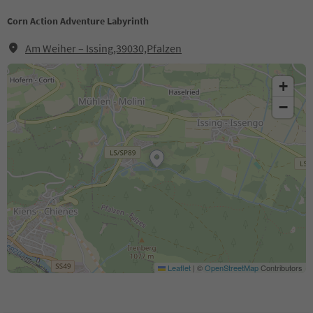
Corn Action Adventure Labyrinth
Am Weiher – Issing,39030,Pfalzen
+
−
Leaflet
|
©
OpenStreetMap
Contributors