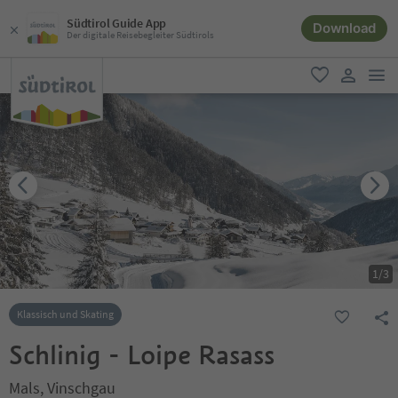
Südtirol Guide App
Download
Der digitale Reisebegleiter Südtirols
men
favorit
user lin
1
/
3
Klassisch und Skating
Schlinig - Loipe Rasass
Mals, Vinschgau