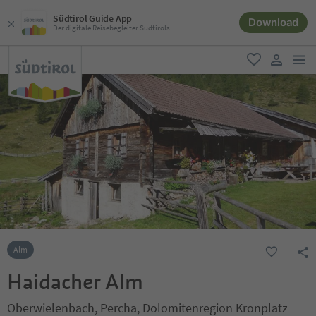
Südtirol Guide App
Download
Der digitale Reisebegleiter Südtirols
men
favorit
user lin
Alm
Haidacher Alm
Oberwielenbach, Percha, Dolomitenregion Kronplatz