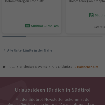
Dolomitenregion Kronplatz
Dolomitenregion Kronpla
Südtir
Südtirol Guest Pass
Nacht / G
Alle Unterkünfte in der Nähe
...
Erlebnisse & Events
Alle Erlebnisse
Haidacher Alm
Urlaubsideen für dich in Südtirol
Mit der Südtirol-Newsletter bekommst du
Vorschläge für deine Auszeit, Veranstaltungs-Tipps