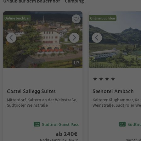
Urlaub auf dem Bauernhof
Camping
Online buchbar
Online buchbar
1
/
7
Castel Sallegg Suites
Seehotel Ambach
Mitterdorf, Kaltern an der Weinstraße,
Kalterer Klughammer, Kal
Südtiroler Weinstraße
Weinstraße, Südtiroler We
Südtirol Guest Pass
Südtir
ab
240
€
Nacht / Gäste Inkl. MwSt.
Nacht / G