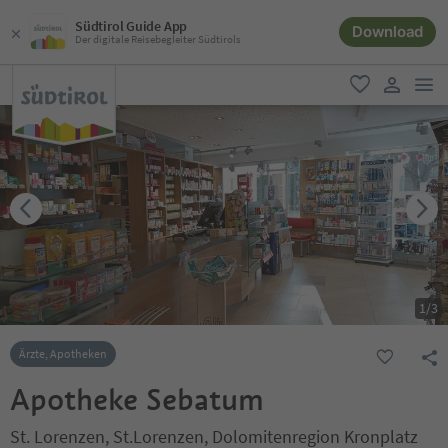
Südtirol Guide App
Download
Der digitale Reisebegleiter Südtirols
men
favorit
user lin
1
/
3
Ärzte, Apotheken
Apotheke Sebatum
St. Lorenzen, St.Lorenzen, Dolomitenregion Kronplatz