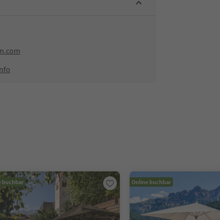
lm.com
nfo
e buchbar
Online buchbar