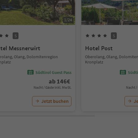
1
/
24
S
S
tel Messnerwirt
Hotel Post
rolang, Olang, Dolomitenregion
Oberolang, Olang, Dolomite
nplatz
Kronplatz
Südtirol Guest Pass
Südti
ab
146
€
Nacht / Gäste Inkl. MwSt.
Nacht /
Jetzt buchen
J