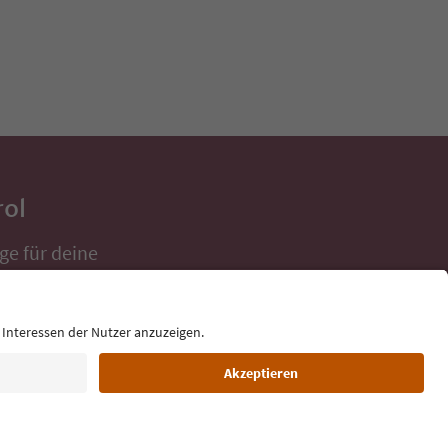
rol
ge für deine
 direkt ins