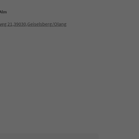
 Alm
weg 21,39030,Geiselsberg/Olang