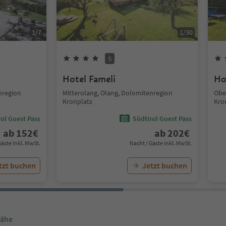
1
/
7
1
/
30
S
Hotel Fameli
Ho
nregion
Mitterolang, Olang, Dolomitenregion
Obe
Kronplatz
Kro
ol Guest Pass
Südtirol Guest Pass
ab
152
€
ab
202
€
Gäste Inkl. MwSt.
Nacht / Gäste Inkl. MwSt.
tzt buchen
Jetzt buchen
Nähe