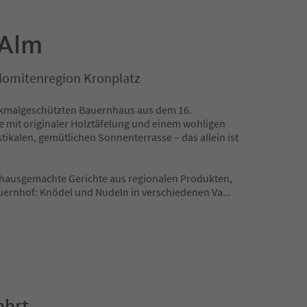
 Alm
olomitenregion Kronplatz
nkmalgeschützten Bauernhaus aus dem 16.
e mit originaler Holztäfelung und einem wohligen
tikalen, gemütlichen Sonnenterrasse – das allein ist
hausgemachte Gerichte aus regionalen Produkten,
ernhof: Knödel und Nudeln in verschiedenen Va
...
ahrt