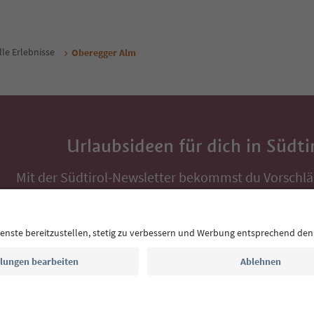
lle Erlebnisse
Oberegger Alm
Urlaubsideen für dich in Südti
Mit der Südtirol-Newsletter bekommst du Vorschlä
Auszeit, Veranstaltungs-Tipps und typische Rezepte
Postfach.
E-Mail Adresse
Jetzt anmelden