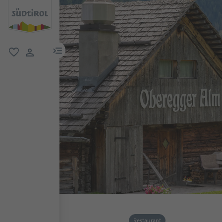
menu link
favorit
user link
Restaurant