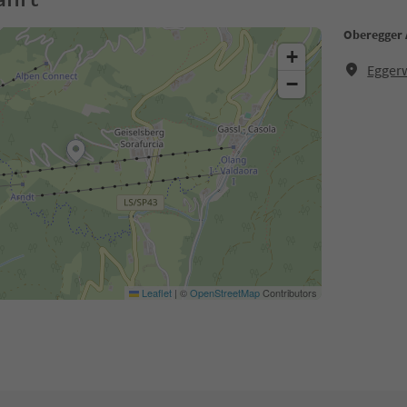
Oberegger
+
Egger
−
Leaflet
|
©
OpenStreetMap
Contributors