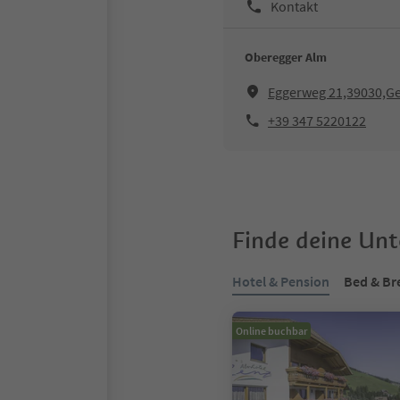
Kontakt
Oberegger Alm
Eggerweg 21,39030,Ge
+39 347 5220122
Finde deine Un
Hotel & Pension
Bed & Br
Online buchbar