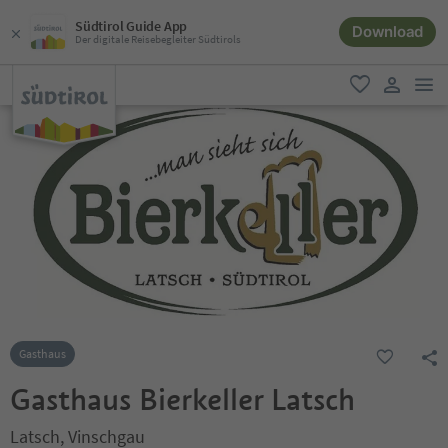
Südtirol Guide App
Download
Der digitale Reisebegleiter Südtirols
men
favorit
user lin
Gasthaus
Gasthaus Bierkeller Latsch
Latsch, Vinschgau