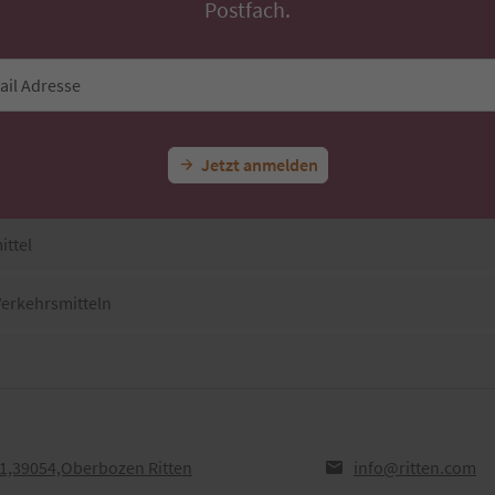
Postfach.
ail Adresse
Jetzt anmelden
ittel
Verkehrsmitteln
z 1,39054,Oberbozen Ritten
info@ritten.com