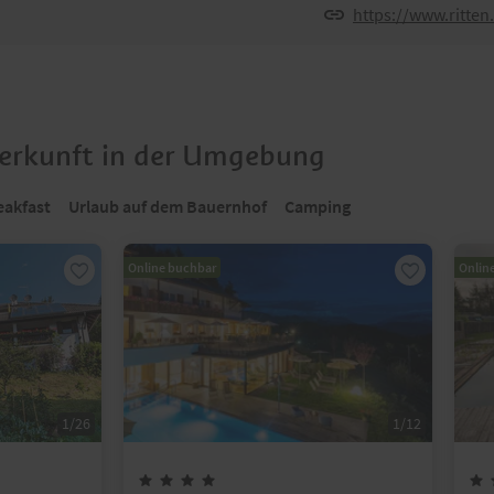
https://www.ritte
terkunft in der Umgebung
eakfast
Urlaub auf dem Bauernhof
Camping
Online buchbar
Onlin
1
/
26
1
/
12