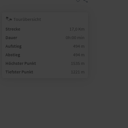
Tourübersicht
Strecke
17,0 Km
Dauer
0h:00 min
Aufstieg
494 m
Abstieg
494 m
Höchster Punkt
1535 m
Tiefster Punkt
1221 m