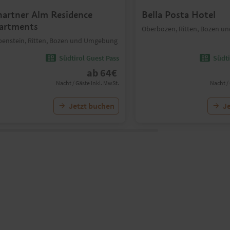
hartner Alm Residence
Bella Posta Hotel
artments
Oberbozen, Ritten, Bozen 
benstein, Ritten, Bozen und Umgebung
Südtirol Guest Pass
Südti
ab
64
€
Nacht / Gäste Inkl. MwSt.
Nacht /
Jetzt buchen
J