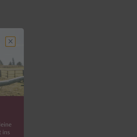
deine
 ins