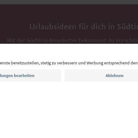
Urlaubsideen für dich in Südti
Mit der Südtirol-Newsletter bekommst du Vorschlä
Auszeit, Veranstaltungs-Tipps und typische Rezepte
Postfach.
E-Mail Adresse
Jetzt anmelden