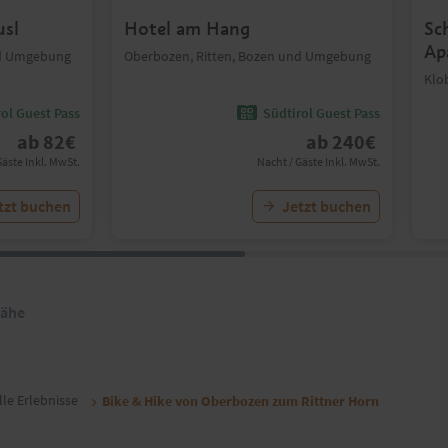
usl
Hotel am Hang
Sc
Ap
nd Umgebung
Oberbozen, Ritten, Bozen und Umgebung
Klo
ol Guest Pass
Südtirol Guest Pass
ab
82
€
ab
240
€
Gäste Inkl. MwSt.
Nacht / Gäste Inkl. MwSt.
tzt buchen
Jetzt buchen
Nähe
lle Erlebnisse
Bike & Hike von Oberbozen zum Rittner Horn