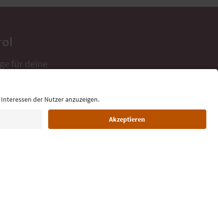
rol
ge für deine
 direkt ins