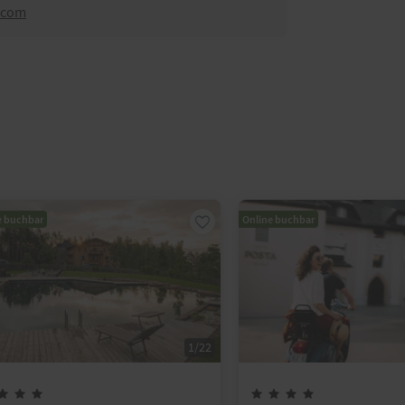
n.com
e buchbar
Online buchbar
1
/
22