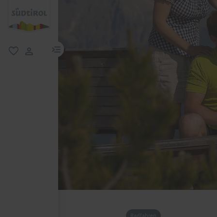
menu link
favorit
user link
Radfahren