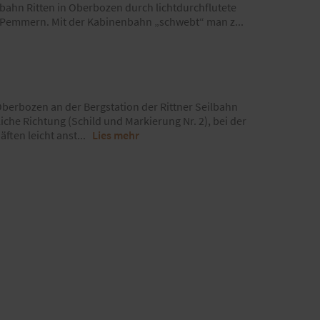
lbahn Ritten in Oberbozen durch lichtdurchflutete
h Pemmern. Mit der Kabinenbahn „schwebt“ man z
...
berbozen an der Bergstation der Rittner Seilbahn
liche Richtung (Schild und Markierung Nr. 2), bei der
ften leicht anst
...
Lies mehr